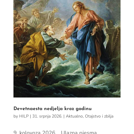
Devetnaesta nedjelja kroz godinu
by
HILP
|
31. srpnja 2026.
|
Aktualno
,
Otajstvo i zbilja
9. kolovoza 2026. Ulazna pjesma