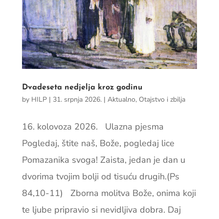
Dvadeseta nedjelja kroz godinu
by
HILP
|
31. srpnja 2026.
|
Aktualno
,
Otajstvo i zbilja
16. kolovoza 2026. Ulazna pjesma
Pogledaj, štite naš, Bože, pogledaj lice
Pomazanika svoga! Zaista, jedan je dan u
dvorima tvojim bolji od tisuću drugih.(Ps
84,10-11) Zborna molitva Bože, onima koji
te ljube pripravio si nevidljiva dobra. Daj