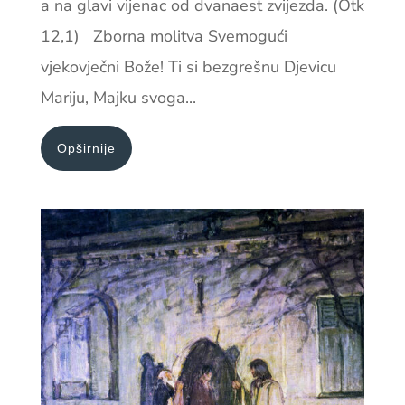
a na glavi vijenac od dvanaest zvijezda. (Otk
12,1) Zborna molitva Svemogući
vjekovječni Bože! Ti si bezgrešnu Djevicu
Mariju, Majku svoga...
Opširnije