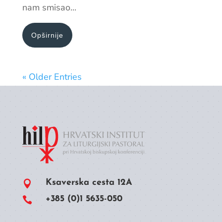
nam smisao...
Opširnije
« Older Entries
Ksaverska cesta 12A

+385 (0)1 5635-050
