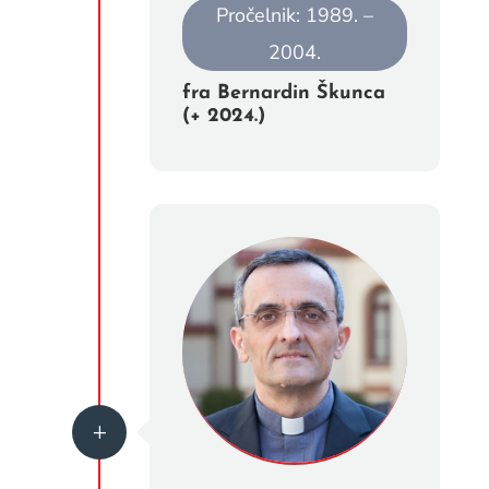
Pročelnik: 1989. –
2004.
fra Bernardin Škunca
(+ 2024.)
L