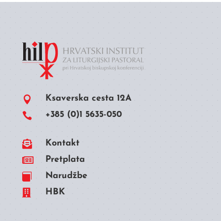
Ksaverska cesta 12A

+385 (0)1 5635-050


Kontakt

Pretplata
Narudžbe


HBK