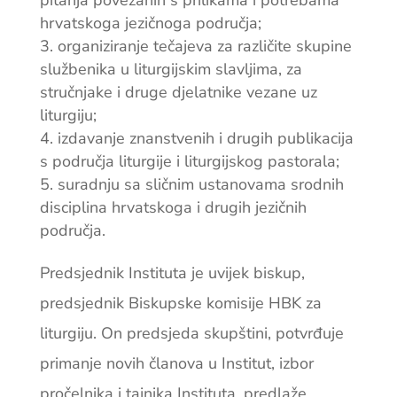
pitanja povezanih s prilikama i potrebama
hrvatskoga jezičnoga područja;
organiziranje tečajeva za različite skupine
službenika u liturgijskim slavljima, za
stručnjake i druge djelatnike vezane uz
liturgiju;
izdavanje znanstvenih i drugih publikacija
s područja liturgije i liturgijskog pastorala;
suradnju sa sličnim ustanovama srodnih
disciplina hrvatskoga i drugih jezičnih
područja.
Predsjednik Instituta je uvijek biskup,
predsjednik Biskupske komisije HBK za
liturgiju. On predsjeda skupštini, potvrđuje
primanje novih članova u Institut, izbor
pročelnika i tajnika Instituta, predlaže