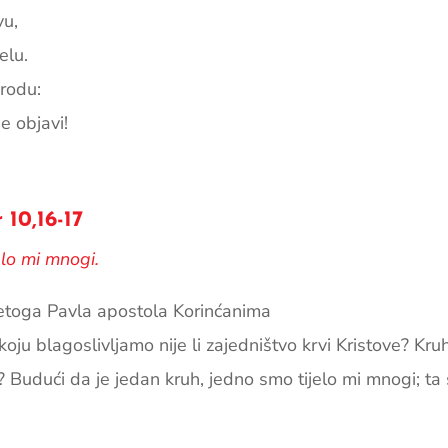
vu,
elu.
rodu:
e objavi!
10,16-17
elo mi mnogi.
vetoga Pavla apostola Korinćanima
ju blagoslivljamo nije li zajedništvo krvi Kristove? Kruh 
a? Budući da je jedan kruh, jedno smo tijelo mi mnogi; ta