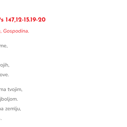
147,12-15.19-20
e, Gospodina.
eme,
ojih,
nove.
ma tvojim,
jboljom.
na zemlju,
.