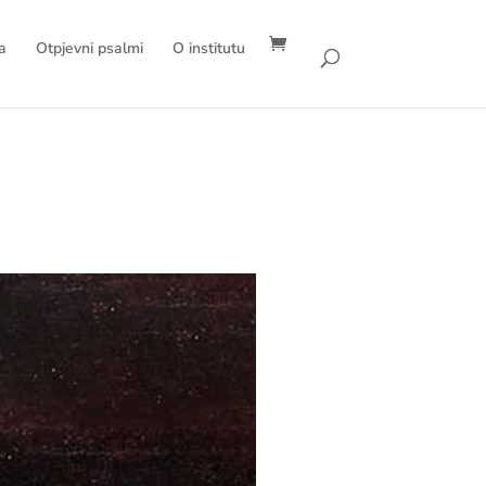
a
Otpjevni psalmi
O institutu