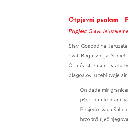
Otpjevni psalam Ps 
Pripjev:
Slavi, Jeruzalem
Slavi Gospodina, Jeruzal
hvali Boga svoga, Sione!
On učvrsti zasune vrata tv
blagoslovi u tebi tvoje si
On dade mir granica
pšenicom te hrani na
Besjedu svoju šalje 
brzo trči riječ njegova