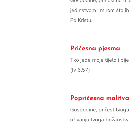
Gospodine, prinosimo ti j
jedinstvom i mirom što ih 
Po Kristu.
Pričesna pjesma
Tko jede moje tijelo i pije
(Iv 6,57)
Popričesna molitva
Gospodine, pričest tvoga 
uživanju tvoga božanstva u 