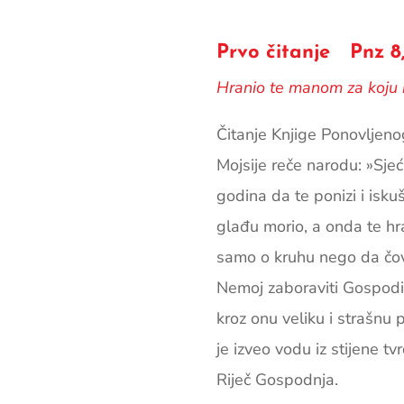
Prvo čitanje Pnz 8,
Hranio te manom za koju nis
Čitanje Knjige Ponovljen
Mojsije reče narodu: »Sjeć
godina da te ponizi i iskuš
glađu morio, a onda te hran
samo o kruhu nego da čovje
Nemoj zaboraviti Gospodina
kroz onu veliku i strašnu 
je izveo vodu iz stijene t
Riječ Gospodnja.