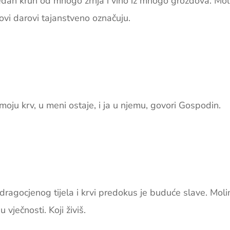
edan kruh od mnogo zrnja i vino iz mnogo grozdova. Mol
ovi darovi tajanstveno označuju.
 moju krv, u meni ostaje, i ja u njemu, govori Gospodin.
dragocjenog tijela i krvi predokus je buduće slave. Moli
vječnosti. Koji živiš.