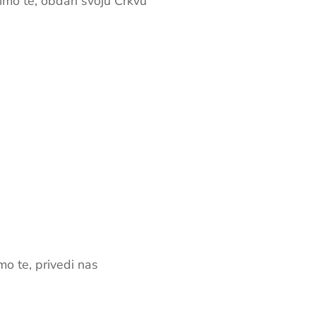
imo te, obdari svoju Crkvu
mo te, privedi nas