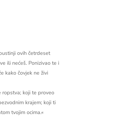
ustinji ovih četrdeset
ve ili nećeš. Ponizivao te i
že kako čovjek ne živi
 ropstva; koji te proveo
bezvodnim krajem; koji ti
atom tvojim ocima.«