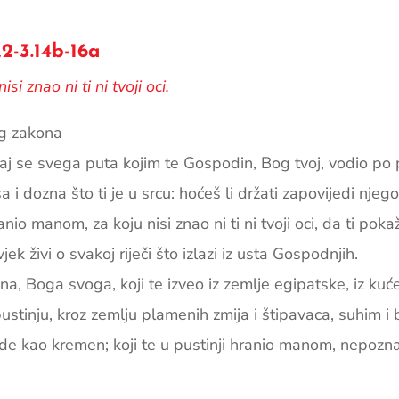
2-3.14b-16a
i znao ni ti ni tvoji oci.
og zakona
aj se svega ­puta kojim te Gospodin, Bog tvoj, vodio po p
a i dozna što ti je u srcu: hoćeš li držati zapovijedi njego
io manom, za koju nisi znao ni ti ni tvoji oci, da ti poka
k živi o svakoj riječi što izlazi iz usta Gospodnjih.
, Boga ­svoga, koji te izveo iz zemlje egipatske, iz ­kuće
pustinju, kroz zemlju plamenih zmija i štipa­vaca, suhim i 
vrde kao kremen; ­koji te u pustinji hranio manom, nepozn