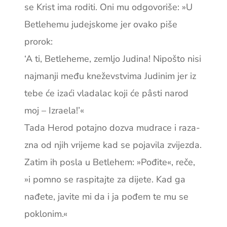
se Krist ima roditi. Oni mu odgovoriše: »U
Betlehemu judejskome jer ovako piše
prorok:
‘A ti, Betleheme, zemljo Judina! Nipošto nisi
najmanji među kneževstvima Judinim jer iz
tebe će izaći vladalac koji će pâsti narod
moj – Izraela!’«
Tada Herod potajno dozva mudrace i raza­
zna od njih vrijeme kad se pojavila ­zvijezda.
Zatim ih posla u Betlehem: ­»Pođite«, reče,
»i pomno se raspitajte za dijete. Kad ga
nađete, javite mi da i ja pođem te mu se
poklonim.«