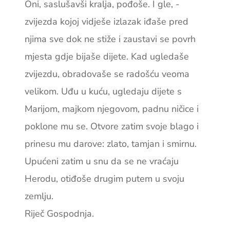
Oni, saslušavši kralja, pođoše. I gle, ­
zvijezda kojoj vidješe izlazak iđaše pred
njima sve dok ne stiže i zaustavi se po­vrh
mjesta gdje bijaše dijete. Kad ugledaše
zvijezdu, obrado­vaše se radošću veoma
velikom. Uđu u ­kuću, ugledaju dijete s
Marijom, majkom ­njegovom, padnu ničice i
poklone mu se. Otvore ­zatim svoje blago i
prinesu mu darove: zlato, ­tamjan i smirnu.
Upućeni zatim u snu da se ne vraćaju
Herodu, otiđoše drugim putem u svoju
zemlju.
Riječ Gospodnja.