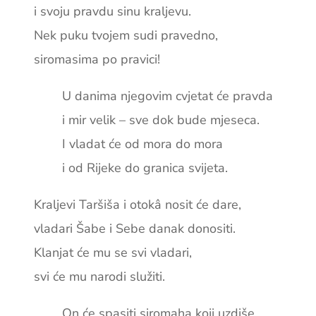
i svoju pravdu sinu kraljevu.
Nek puku tvojem sudi pravedno,
siromasima po pravici!
U danima njegovim cvjetat će pravda
i mir velik – sve dok bude mjeseca.
I vladat će od mora do mora
i od Rijeke do granica svijeta.
Kraljevi Taršiša i otokâ nosit će dare,
vladari Šabe i Sebe danak donositi.
Klanjat će mu se svi vladari,
svi će mu narodi služiti.
On će spasiti siromaha koji uzdiše,