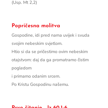
(Usp. Mt 2,2)
Popričesna molitva
Gospodine, idi pred nama uvijek i svuda
svojim nebe­skim svjetlom.
Htio si da se pričestimo ovim nebeskim
otajstvom: daj da ga promatramo čistim
pogledom
i primamo odanim srcem.
Po Kristu Gospodinu našemu.
Prvo čitanje Iz 60,1-6