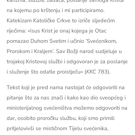
karizma, služba, zadaća, poslanje samoga Krista
na kojemu po krštenju i mi participiramo.
Katekizam Katoličke Crkve to izriče sljedećim
riječima: »Isus Krist je onaj kojega je Otac
pomazao Duhom Svetim i učinio ‘Svećenikom,
Prorokom i Kraljem’. Sav Božji narod sudjeluje u
trojakoj Kristovoj službi i odgovoran je za poslanje
i služenje što odatle proistječu« (
KKC
783).
Tekst koji je pred nama nastojat će odgovoriti na
pitanje što za nas znači i kako kao dio sveopćeg i
ministerijalnog svećeništva možemo odgovoriti na
dar, osobito proročku službu, koji smo primili
pritjelovivši se mističnom Tijelu svećenika,