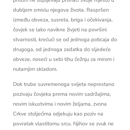
pritom ne uspijevaju pronaći svoje mjesto u
dubljem smislu njegova života. Raspršen
između obveza, susreta, briga i očekivanja,
čovjek se lako navikne živjeti na površini
stvarnosti, krećući se od jednoga poticaja do
drugoga, od jednoga zadatka do sljedeće
obveze, noseći u sebi tihu čežnju za mirom i
nutarnjim skladom.
Dok trube suvremenoga svijeta neprestano
pozivaju čovjeka prema novim sadržajima,
novim iskustvima i novim željama, zvona
Crkve stoljećima odjekuju kao poziv na
povratak vlastitomu srcu. Njihov se zvuk ne