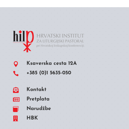
Ksaverska cesta 12A

+385 (0)1 5635-050


Kontakt

Pretplata
Narudžbe


HBK