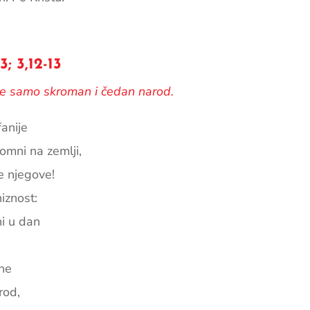
; 3,12-13
ane samo skroman i čedan narod.
anije
omni na zemlji,
e njegove!
niznost:
ni u dan
ane
rod,