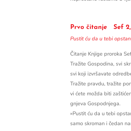
Prvo čitanje Sef 2,3
Pustit ću da u tebi opst
Čitanje Knjige proroka Sef
Tražite Gospodina, svi skr
svi koji izvršavate odredb
Tražite pravdu, tražite po
vi ćete možda biti zaštiće
gnjeva Gospodnjega.
»Pustit ću da u tebi opst
samo skroman i čedan na