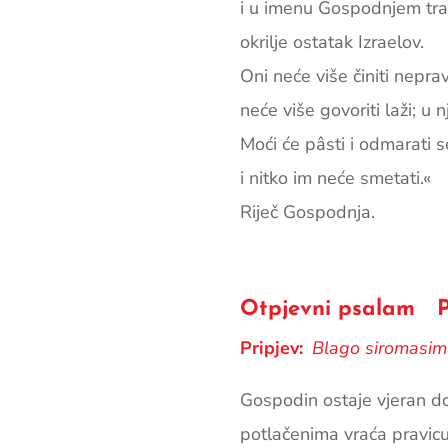
i u imenu Gospodnjem traž
okrilje ostatak Izraelov.
Oni neće više činiti nepra
neće više govoriti laži; u 
Moći će pâsti i odmarati s
i nitko im neće smetati.«
Riječ Gospodnja.
Otpjevni psalam Ps
Pripjev:
Blago siromasima
Gospodin ostaje vjeran do
potlačenima vraća pravicu