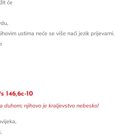
it će
vdu,
njihovim ustima neće se više naći jezik prijevarni.
e
 146,6c-10
 duhom; njihovo je kraljevstvo nebesko!
vijeka,
,