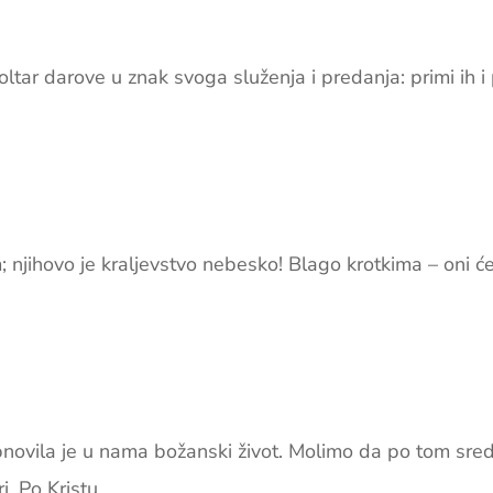
tar darove u znak svoga služenja i predanja: primi ih i 
njihovo je kraljevstvo nebesko! Blago krotkima – oni će 
bnovila je u nama božanski život. Molimo da po tom sre
. Po Kristu.