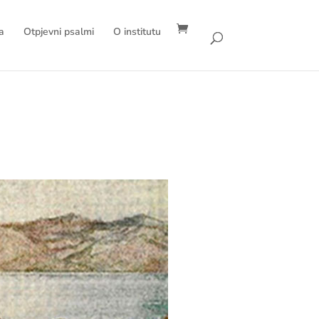
a
Otpjevni psalmi
O institutu