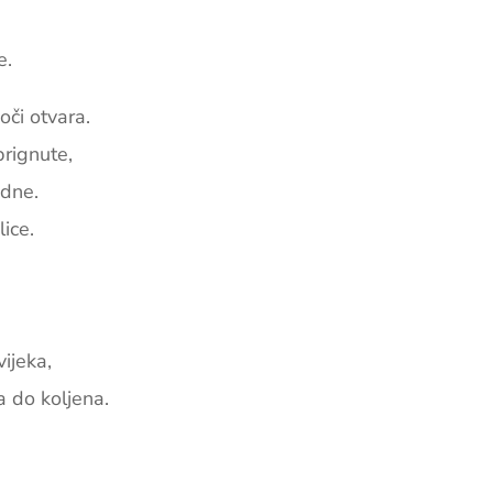
e.
oči otvara.
rignute,
edne.
lice.
ijeka,
a do koljena.