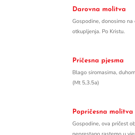
Darovna molitva
Gospodine, donosimo na ol
otkupljenja. Po Kristu.
Pričesna pjesma
Blago siromasima, duhom; 
(Mt 5,3.5a)
Popričesna molitva
Gospodine, ova pričest o
neprestano rastemo u vjeri