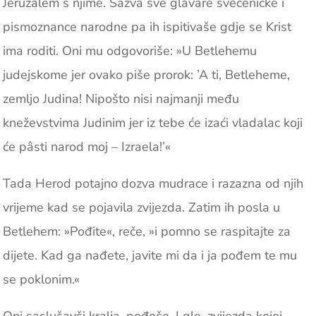
Jeruzalem s njime. Sazva sve ­glavare svećeničke i
pismoznance narodne pa ih ispitivaše gdje se Krist
ima roditi. Oni mu odgovoriše: »U Betlehemu
judejskome jer ovako piše prorok: ’A ti, Betleheme,
zemljo Judina! Nipošto nisi najmanji među
kneževstvima Judinim jer iz tebe će izaći vladalac koji
će pâsti narod moj – Izraela!’«
Tada Herod potajno dozva mudrace i razazna od njih
vrijeme kad se pojavila ­zvijezda. Zatim ih posla u
Betlehem: »Pođite«, reče, »i pomno se raspitajte za
dijete. Kad ga nađete, javite mi da i ja pođem te mu
se poklonim.«