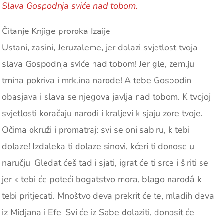
Slava Gospodnja sviće nad tobom.
Čitanje Knjige proroka Izaije
Ustani, zasini, Jeruzaleme, jer dolazi svjetlost tvoja i
slava Gospodnja sviće nad tobom! Jer gle, zemlju
tmina pokriva i mrklina narode! A tebe Gospodin
obasjava i slava se njegova javlja nad tobom. K tvojoj
svjetlosti koračaju narodi i kraljevi k sjaju zore tvoje.
Očima okruži i promatraj: svi se oni sabiru, k tebi
dolaze! Izdaleka ti dolaze sinovi, kćeri ti donose u
naručju. Gledat ćeš tad i sjati, igrat će ti srce i širiti se
jer k tebi će poteći bogatstvo mora, blago narodâ k
tebi pritjecati. Mnoštvo deva prekrit će te, mladih deva
iz Midjana i Efe. Svi će iz Sabe dolaziti, donosit će