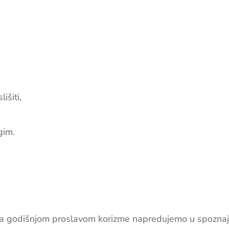
išiti,
gim.
a godišnjom proslavom korizme napredujemo u spoznaji I