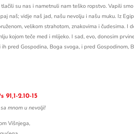
; tlačili su nas i nametnuli nam teško ropstvo. Vapili s
paj naš; vidje naš jad, našu ­nevolju i našu muku. Iz Eg
ruženom, velikom strahotom, znakovima i čude­sima. I 
lju kojom teče med i mlijeko. I sad, evo, donosim prvine
vi ih pred Gospodina, Boga svoga, i pred Gospodinom,
91,1-2.10-15
sa mnom u nevolji!
tom Višnjega,
ogućega,