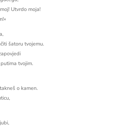
moj! Utvrdo moja!
m!«
a,
čiti šatoru tvojemu.
zapovjedi
 putima tvojim.
takneš o kamen.
ticu,
jubi,