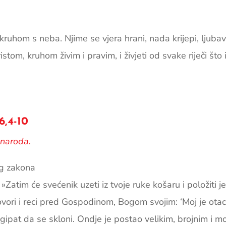
kruhom s neba. Njime se vjera hrani, nada krijepi, ljubav
tom, kruhom živim i pravim, i živjeti od svake riječi što iz
6,4-10
 naroda.
og zakona
 »Zatim će sveće­nik uzeti iz tvoje ruke košaru i položiti 
ori i reci pred Gospodinom, Bogom svojim: ‘Moj je otac 
Egipat da se ­skloni. Ondje je postao velikim, brojnim i