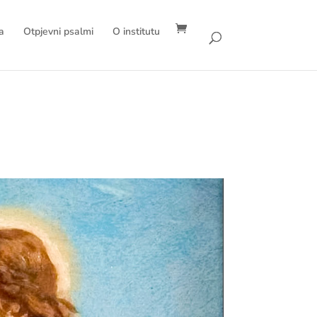
a
Otpjevni psalmi
O institutu