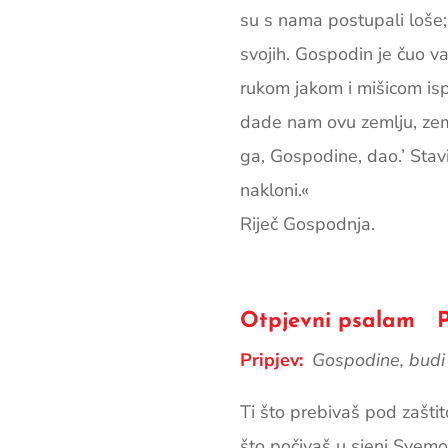
su s nama postupali ­loše
svojih. Gospodin je čuo va
rukom jakom i mišicom isp
­dade nam ovu zemlju, zem
ga, Gospodine, dao.’ Sta
nakloni.«
Riječ Gospodnja.
Otpjevni psalam Ps 
Pripjev:
Gospodine, budi 
Ti što prebivaš pod zašti
što počivaš u sjeni Svem