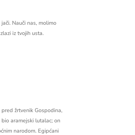
 jači. Nauči nas, molimo
lazi iz tvojih usta.
je pred žrtvenik Gospodina,
bio aramejski lutalac; on
 moćnim narodom. Egipćani