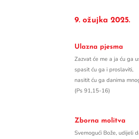
9. ožujka 2025.
Ulazna pjesma
Zazvat će me a ja ću ga usl
spasit ću ga i proslaviti,
nasitit ću ga danima mno
(Ps 91,15-16)
Zborna molitva
Svemogući Bože, udijeli d