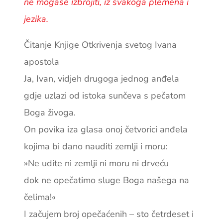
ne mogaše izbrojiti, iz svakoga plemena i
jezika.
Čitanje Knjige Otkrivenja svetog Ivana
apostola
Ja, Ivan, vidjeh drugoga jednog anđela
gdje uzlazi od istoka sunčeva s pečatom
Boga živoga.
On povika iza glasa onoj četvorici anđela
kojima bi dano nauditi zemlji i moru:
»Ne udite ni zemlji ni moru ni drveću
dok ne opečatimo sluge Boga našega na
čelima!«
I začujem broj opečaćenih – sto četrdeset i