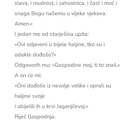
slava, i mudrost, i zahvalnica, i čast i moć i
snaga Bogu našemu u vijeke vjekova.
Amen.«
I jedan me od starješina upita:
»Ovi odjeveni u bijele haljine, tko su i
odakle dođoše?«
Odgovorih mu: »Gospodine moj, ti to znaš.«
A on će mi:
»Oni dođoše iz nevolje velike i oprali su
haljine svoje
i ubijelili ih u krvi Jaganjčevoj.«
Riječ Gospodnja.