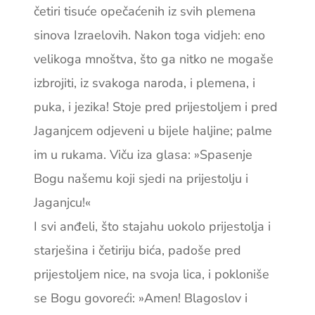
četiri tisuće opečaćenih iz svih plemena
sinova Izraelovih. Nakon toga vidjeh: eno
velikoga mnoštva, što ga nitko ne mogaše
izbrojiti, iz svakoga naroda, i plemena, i
puka, i jezika! Stoje pred prijestoljem i pred
Jaganjcem odjeveni u bijele haljine; palme
im u rukama. Viču iza glasa: »Spasenje
Bogu našemu koji sjedi na prijestolju i
Jaganjcu!«
I svi anđeli, što stajahu uokolo prijestolja i
starješina i četiriju bića, padoše pred
prijestoljem nice, na svoja lica, i pokloniše
se Bogu govoreći: »Amen! Blagoslov i