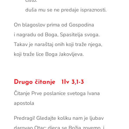
čisto:
duša mu se ne predaje ispraznosti.
On blagoslov prima od Gospodina
i nagradu od Boga, Spasitelja svoga.
Takav je naraštaj onih koji traže njega,
koji traže lice Boga Jakovljeva.
Drugo čitanje 1Iv 3,1-3
Čitanje Prve poslanice svetoga Ivana
apostola
Predragi! Gledajte koliku nam je ljubav
darovao Otac: djeca se Božja zovemo, i