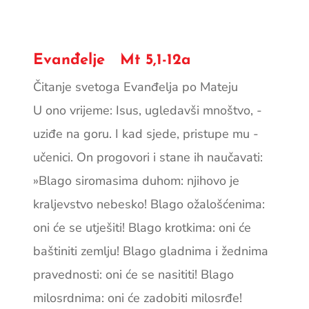
Evanđelje Mt 5,1-12a
Čitanje svetoga Evanđelja po Mateju
U ono vrijeme: Isus, ugledavši mnoštvo, ­
uziđe na goru. I kad sjede, pristupe mu ­
učenici. On progovori i stane ih naučavati:
»Blago siromasima duhom: njihovo je
kraljevstvo ­nebesko! Blago ožalošćenima:
oni će se utješiti! Blago krotkima: oni će
baštiniti zemlju! ­Blago gladnima i žednima
pravednosti: oni će se nasititi! Blago
milosrdnima: oni će zadobiti milosrđe!