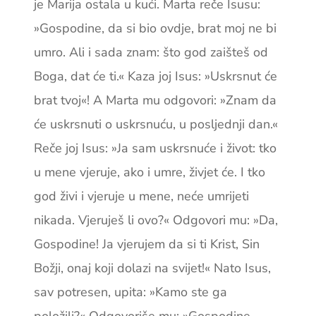
je Marija ostala u kući. Marta reče Isusu:
»Gospodine, da si bio ovdje, brat moj ne bi
umro. Ali i sada znam: što god zaišteš od
Boga, dat će ti.« Kaza joj Isus: »Uskrsnut će
brat tvoj«! A Marta mu odgovori: »Znam da
će uskrsnuti o uskrsnuću, u posljednji dan.«
Reče joj Isus: »Ja sam uskrsnuće i život: tko
u mene vjeruje, ako i umre, živjet će. I tko
god živi i vjeruje u mene, neće umrijeti
nikada. Vjeruješ li ovo?« Odgovori mu: »Da,
Go­spodine! Ja vjerujem da si ti Krist, Sin
Božji, onaj koji dolazi na svijet!« Nato Isus,
sav potresen, upita: »Kamo ste ga