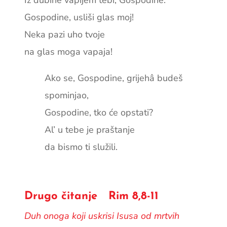
Iz dubine vapijem tebi, Gospodine:
Gospodine, usliši glas moj!
Neka pazi uho tvoje
na glas moga vapaja!
Ako se, Gospodine, grijehâ budeš
spominjao,
Gospodine, tko će opstati?
Al’ u tebe je praštanje
da bismo ti služili.
Drugo čitanje Rim 8,8-11
Duh onoga koji uskrisi Isusa od mrtvih