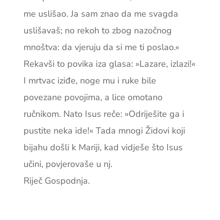
me uslišao. Ja sam znao da me svagda
uslišavaš; no rekoh to zbog nazočnog
mnoštva: da vjeruju da si me ti poslao.«
Rekavši to povika iza glasa: »Lazare, izlazi!«
I mrtvac iziđe, noge mu i ruke bile
povezane povojima, a lice omotano
ručnikom. Nato Isus reče: »Odriješite ga i
pustite neka ide!« Tada mnogi Židovi koji
bijahu došli k Mariji, kad vidješe što Isus
učini, povjerovaše u nj.
Riječ Gospodnja.