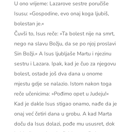
U ono vrijeme: Lazarove sestre poručiše
Isusu: »Gospodine, evo onaj koga ljubiš,
bolestan je.«
Čuvši to, Isus reče: »Ta bolest nije na smrt,
nego na slavu Božju, da se po njoj proslavi
Sin Božji.« A Isus ljubljaše Martu i njezinu
sestru i Lazara. Ipak, kad je čuo za njegovu
bolest, ostade još dva dana u onome
mjestu gdje se nalazio. Istom nakon toga
reče učenicima: »Pođimo opet u Judeju!«
Kad je dakle Isus stigao onamo, nađe da je
onaj već četiri dana u grobu. A kad Marta
doču da Isus dolazi, pođe mu ususret, dok