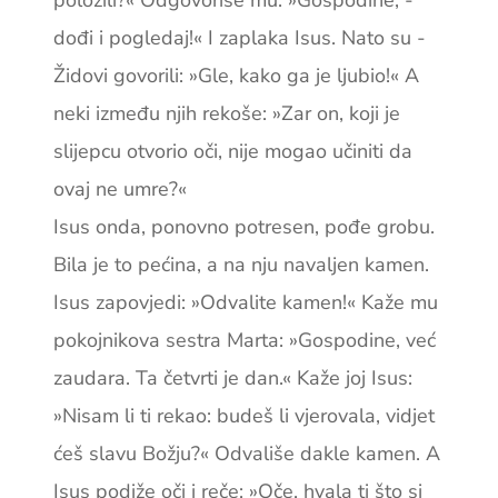
položili?« Odgovoriše mu: »Gospodine, ­
dođi i pogledaj!« I zaplaka Isus. Nato su ­
Židovi govorili: »Gle, kako ga je ljubio!« A
neki ­između njih rekoše: »Zar on, koji je
slijepcu ­otvorio oči, nije mogao učiniti da
ovaj ne umre?«
Isus onda, ponovno potresen, pođe grobu.
Bila je to pećina, a na nju navaljen kamen.
Isus zapovjedi: »Odvalite kamen!« Kaže mu
pokojnikova sestra Marta: »Gospodine, već
zaudara. Ta četvrti je dan.« Kaže joj Isus:
»Nisam li ti rekao: budeš li vjerovala, vidjet
ćeš slavu Božju?« Odvališe dakle kamen. A
Isus podiže oči i reče: »Oče, hvala ti što si