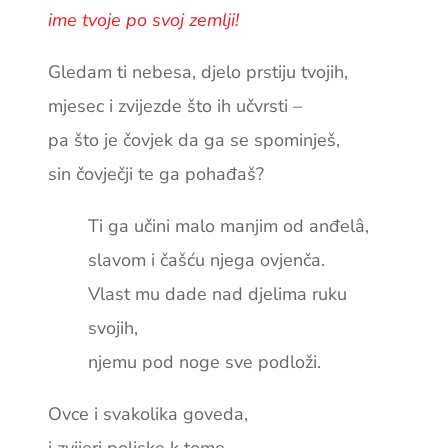
ime tvoje po svoj zemlji!
Gledam ti nebesa, djelo prstiju tvojih,
mjesec i zvijezde što ih učvrsti –
pa što je čovjek da ga se spominješ,
sin čovječji te ga pohađaš?
Ti ga učini malo manjim od anđelâ,
slavom i čašću njega ovjenča.
Vlast mu dade nad djelima ruku
svojih,
njemu pod noge sve podloži.
Ovce i svakolika goveda,