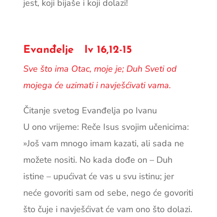
jest, koji bijaše i koji dolazi!
Evanđelje Iv 16,12-15
Sve što ima Otac, moje je; Duh Sveti od
mojega će uzimati i navješćivati vama.
Čitanje svetog Evanđelja po Ivanu
U ono vrijeme: Reče Isus svojim učenicima:
»Još vam mnogo imam kazati, ali sada ne
možete nositi. No kada dođe on – Duh
istine – upućivat će vas u svu istinu; jer
neće govoriti sam od sebe, nego će govoriti
što čuje i navješćivat će vam ono što dolazi.