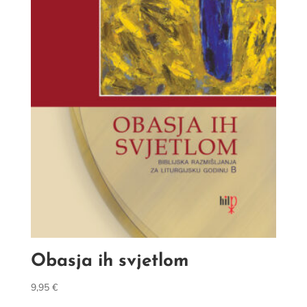
Obasja ih svjetlom
9,95
€