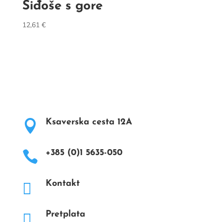
Siđoše s gore
12,61
€
Ksaverska cesta 12A

+385 (0)1 5635-050

Kontakt

Pretplata
