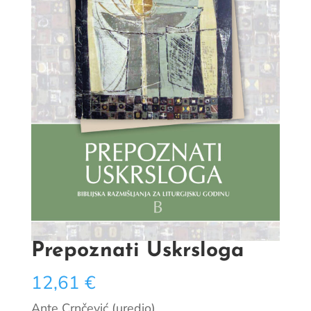
Prepoznati Uskrsloga
12,61
€
Ante Crnčević (uredio)