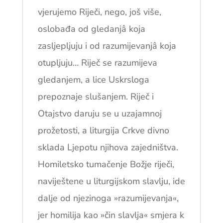
vjerujemo Riječi, nego, još više,
oslobađa od gledanjâ koja
zasljepljuju i od razumijevanjâ koja
otupljuju… Riječ se razumijeva
gledanjem, a lice Uskrsloga
prepoznaje slušanjem. Riječ i
Otajstvo daruju se u uzajamnoj
prožetosti, a liturgija Crkve divno
sklada Ljepotu njihova zajedništva.
Homiletsko tuma­čenje Božje riječi,
naviještene u liturgijskom slavlju, ide
dalje od njezinoga »razumijevanja«,
jer homilija kao »čin slavlja« smjera k