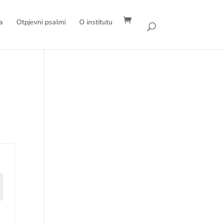
a
Otpjevni psalmi
O institutu