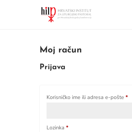
Moj račun
Prijava
O
Korisničko ime ili adresa e-pošte
*
Obvezno
Lozinka
*