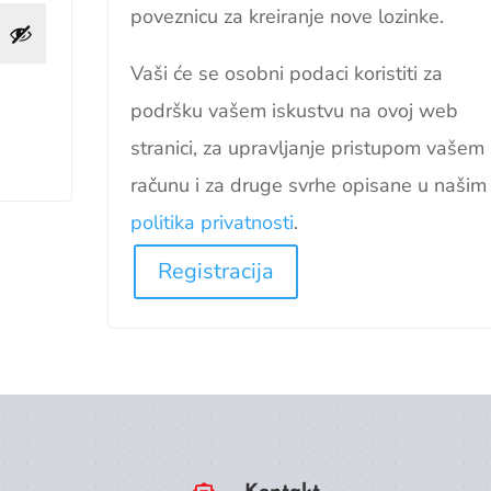
poveznicu za kreiranje nove lozinke.
Vaši će se osobni podaci koristiti za
podršku vašem iskustvu na ovoj web
stranici, za upravljanje pristupom vašem
računu i za druge svrhe opisane u našim
politika privatnosti
.
Registracija