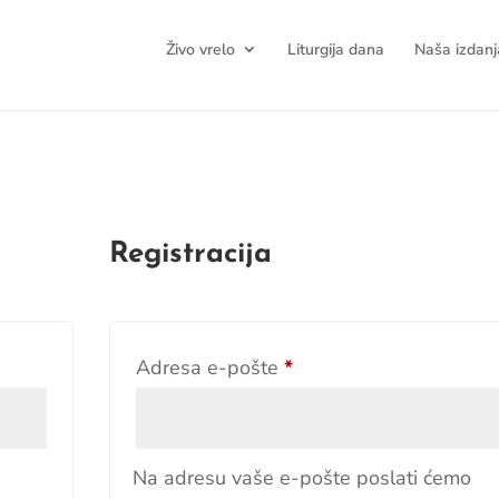
Živo vrelo
Liturgija dana
Naša izdanj
Registracija
bvezno
Obvezno
Adresa e-pošte
*
Na adresu vaše e-pošte poslati ćemo