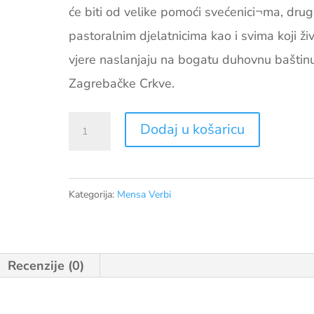
će biti od velike pomoći svećenici¬ma, dru
pastoralnim djelatnicima kao i svima koji ži
vjere naslanjaju na bogatu duhovnu baštin
Zagrebačke Crkve.
Homilijar
Dodaj u košaricu
vlastitih
slavlja
Zagrebačke
Kategorija:
Mensa Verbi
nadbiskupije
količina
Recenzije (0)