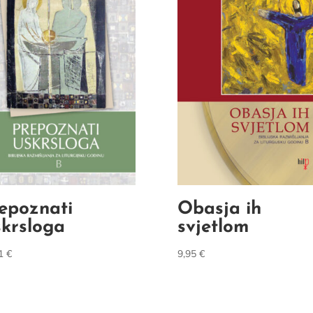
epoznati
Obasja ih
krsloga
svjetlom
61
€
9,95
€