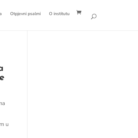
a
Otpjevni psalmi
O institutu
a
e
ima
am u