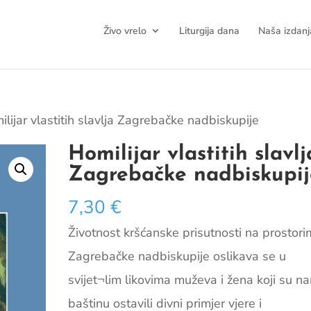
Živo vrelo
Liturgija dana
Naša izdanj
ilijar vlastitih slavlja Zagrebačke nadbiskupije
Homilijar vlastitih slavlj
Zagrebačke nadbiskupij
7,30
€
Životnost kršćanske prisutnosti na prostor
Zagrebačke nadbiskupije oslikava se u
svijet¬lim likovima muževa i žena koji su n
baštinu ostavili divni primjer vjere i