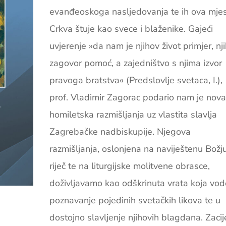
evanđeoskoga nasljedovanja te ih ova mje
Crkva štuje kao svece i blaženike. Gajeći
uvjerenje »da nam je njihov život primjer, nj
zagovor pomoć, a zajedništvo s njima izvor
pravoga bratstva« (Predslovlje svetaca, I.),
prof. Vladimir Zagorac podario nam je nov
homiletska razmišljanja uz vlastita slavlja
Zagrebačke nadbiskupije. Njegova
razmišljanja, oslonjena na naviještenu Božj
riječ te na liturgijske molitvene obrasce,
doživljavamo kao odškrinuta vrata koja vod
poznavanje pojedinih svetačkih likova te u
dostojno slavljenje njihovih blagdana. Zacij