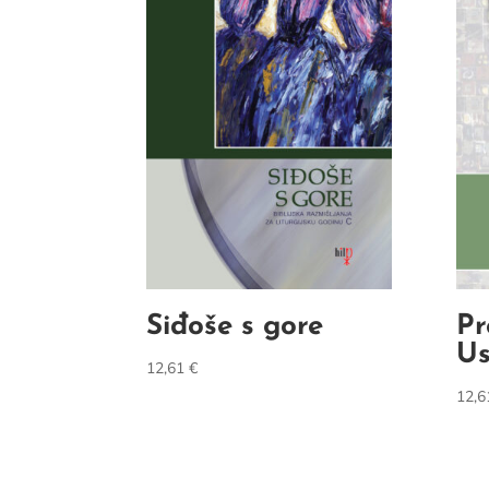
Siđoše s gore
Pr
Us
12,61
€
12,