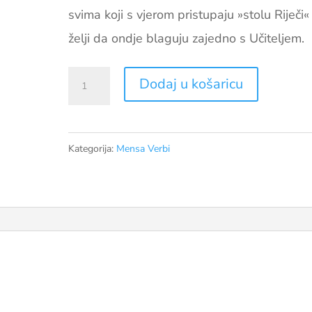
svima koji s vjerom pristupaju »stolu Riječi«
želji da ondje blaguju zajedno s Učiteljem.
Jedan
Dodaj u košaricu
je
vaš
učitelj
Kategorija:
Mensa Verbi
količina