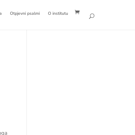
a
Otpjevni psalmi
O institutu
o
koga