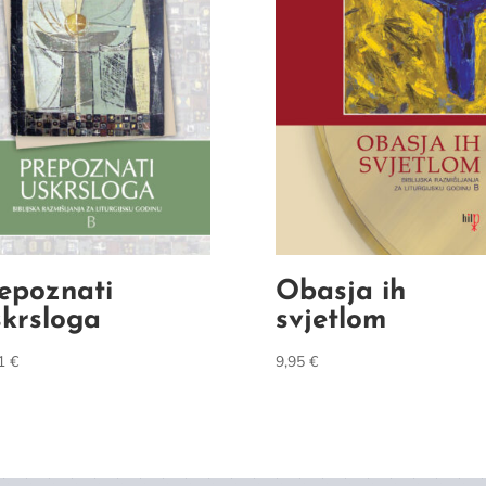
epoznati
Obasja ih
krsloga
svjetlom
61
€
9,95
€