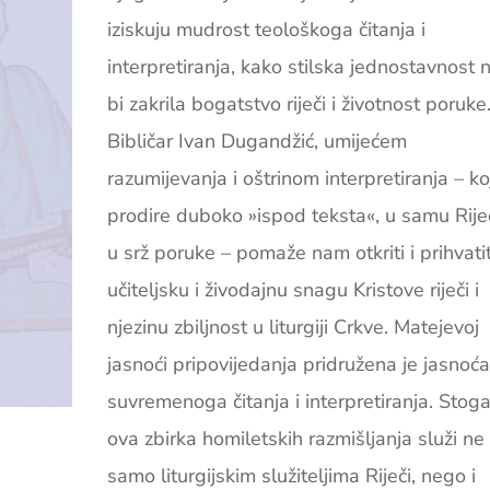
iziskuju mudrost teološkoga čitanja i
interpretiranja, kako stilska jednostavnost 
bi zakrila bogatstvo riječi i životnost poruke
Bibličar Ivan Dugandžić, umijećem
razumijevanja i oštrinom interpretiranja – ko
prodire duboko »ispod teksta«, u samu Riječ
u srž poruke – pomaže nam otkriti i prihvatit
učiteljsku i živodajnu snagu Kristove riječi i
njezinu zbiljnost u liturgiji Crkve. Matejevoj
jasnoći pripovijedanja pridružena je jasnoć
suvremenoga čitanja i interpretiranja. Stog
ova zbirka homiletskih razmišljanja služi ne
samo liturgijskim služiteljima Riječi, nego i