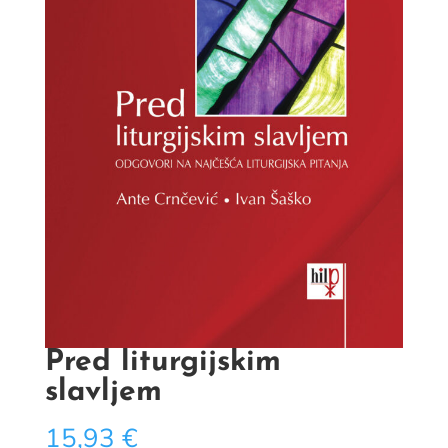
Pred liturgijskim
slavljem
15,93
€