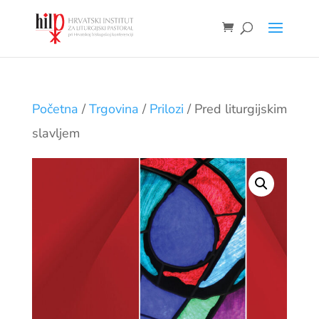
Početna
/
Trgovina
/
Prilozi
/ Pred liturgijskim
slavljem