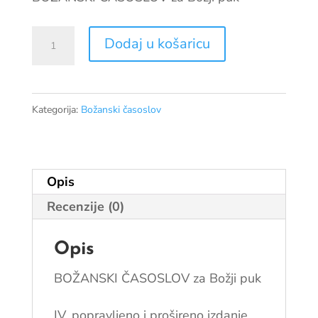
Božanski
Dodaj u košaricu
časoslov
količina
Kategorija:
Božanski časoslov
Opis
Recenzije (0)
Opis
BOŽANSKI ČASOSLOV za Božji puk
IV. popravljeno i prošireno izdanje