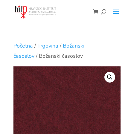
Početna
/
Trgovina
/
Božanski
časoslov
/ Božanski časoslov