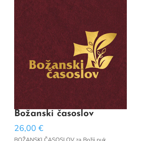
Božanski časoslov
26,00
€
BOŽANSKI ČASOSLOV za Božji puk