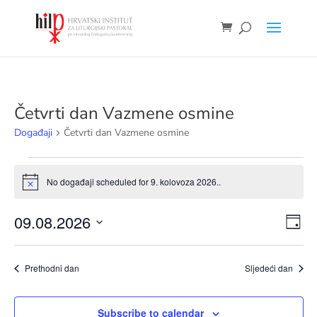
Četvrti dan Vazmene osmine
Događaji
Četvrti dan Vazmene osmine
Događaji
for
No događaji scheduled for 9. kolovoza 2026..
Notice
9.
Nav
Do
09.08.2026
kolovoza
Dan
nav
pog
2026.
Odaberite
pog
datum.
Prethodni dan
Sljedeći dan
Subscribe to calendar