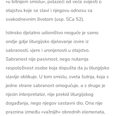
»u bitnijem smislu«, polazeći od veće svijesti o
otajstvu koje se slavi i njegovu odnosu sa
svakodnevnim životom (usp. SCa 52).
Istinsko djelatno udioništvo moguće je samo
ondje gdje liturgijsko djelovanje izvire iz
sabranosti, vjere i uronjenosti u otajstvo.
Sabranost nije pasivnost, nego nutarnja
raspoloživost osobe koja dopušta da ju liturgijsko
slavlje oblikuje. U tom smislu, sveta šutnja, koja s
jedne strane sabranost omogućuje, a s druge je
njezin interpretator, nije prekid liturgijskog
događanja, nego njegov sastavni dio. Ona nije
praznina između »važnijih« obrednih elemenata,