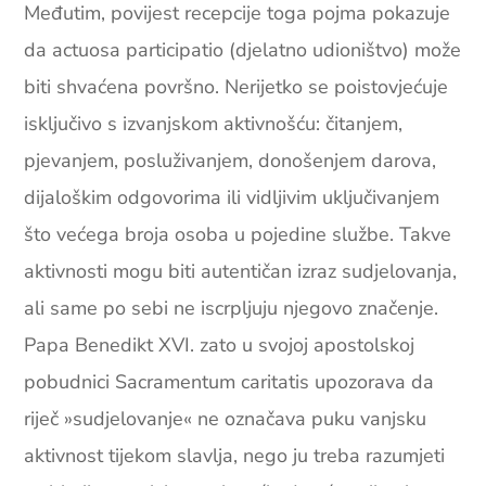
Međutim, povijest recepcije toga pojma pokazuje
da actuosa participatio (djelatno udioništvo) može
biti shvaćena površno. Nerijetko se poistovjećuje
isključivo s izvanjskom aktivnošću: čitanjem,
pjevanjem, posluživanjem, donošenjem darova,
dijaloškim odgovorima ili vidljivim uključivanjem
što većega broja osoba u pojedine službe. Takve
aktivnosti mogu biti autentičan izraz sudjelovanja,
ali same po sebi ne iscrpljuju njegovo značenje.
Papa Benedikt XVI. zato u svojoj apostolskoj
pobudnici Sacramentum caritatis upozorava da
riječ »sudjelovanje« ne označava puku vanjsku
aktivnost tijekom slavlja, nego ju treba razumjeti