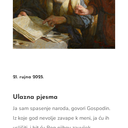
21. rujna 2025.
Ulazna pjesma
Ja sam spasenje naroda, govori Gospodin.
Iz koje god nevolje zavape k meni, ja ću ih
uslišiti, i bit ću Bog njihov zauvijek.