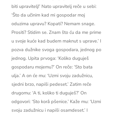
biti upravitelj!’ Nato upravitelj reče u sebi:
‘Što da učinim kad mi gospodar moj
oduzima upravu? Kopati? Nemam snage.
Prositi? Stidim se. Znam što ću da me prime
u svoje kuće kad ­budem maknut s uprave.’ I
pozva dužnike svoga gospodara, jednog po
jednog. Upita prvoga: ‘­Koliko duguješ
gospodaru mojemu?’ On reče: ‘Sto ­bata
ulja.’ A on će mu: ‘Uzmi svoju zadužnicu,
sjedni brzo, napiši pedeset.’ Zatim reče
drugomu: ‘A ti, koliko ti duguješ?’ On
odgovori: ‘Sto korâ pšenice.’ Kaže mu: ‘Uzmi
svoju zadužnicu i napiši osamdeset.’ I