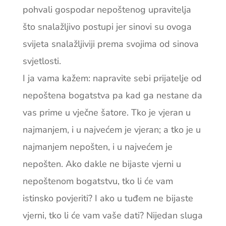
pohvali go­spodar nepoštenog upravitelja
što snalažljivo postupi jer sinovi su ovoga
svijeta snalažljiviji prema svojima od sinova
svjetlosti.
I ja vama kažem: napravite sebi prijatelje od
nepoštena bogatstva pa kad ga nestane da
vas prime u vječne šatore. Tko je vjeran u
najmanjem, i u najvećem je vjeran; a tko je u
najmanjem nepošten, i u najvećem je
nepošten. Ako dakle ne bijaste vjerni u
nepoštenom bogatstvu, tko li će vam
istinsko povjeriti? I ako u tuđem ne bijaste
vjerni, tko li će vam ­vaše dati? Nijedan sluga