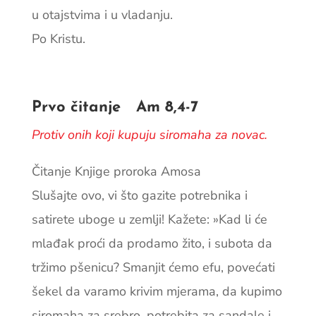
u otajstvima i u vladanju.
Po Kristu.
Prvo čitanje Am 8,4-7
Protiv onih koji kupuju siromaha za novac.
Čitanje Knjige proroka Amosa
Slušajte ovo, vi što gazite potrebnika i
satirete uboge u zemlji! Kažete: »Kad li će
mlađak proći da prodamo žito, i subota da
tržimo pšenicu? Smanjit ćemo efu, povećati
šekel da varamo krivim mjerama, da kupimo
siromaha za srebro, potrebita za sandale i