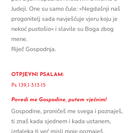
Judeji. One su samo čule: »Negdašnji naš
progonitelj sada navješćuje vjeru koju je
nekoć pustošio« i slavile su Boga zbog
mene.
Riječ Gospodnja.
OTPJEVNI PSALAM:
Ps 139,1-3.13-15
Povedi me Gospodine, putem vječnim!
Gospodine, proničeš me svega i poznaješ,
ti znaš kada sjednem i kada ustanem,
izdaleka ti već misli moje poznaješ.