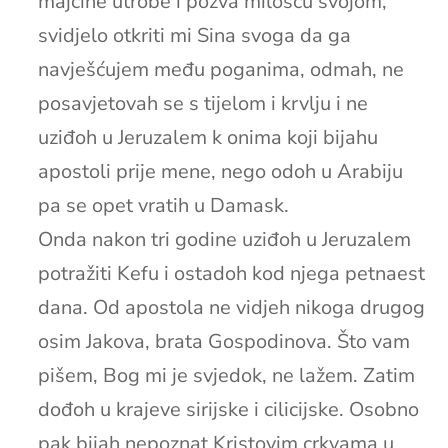
majčine utrobe i pozva milošću svojom,
svidjelo otkriti mi Sina svoga da ga
navješćujem među poganima, odmah, ne
posavjetovah se s tijelom i krvlju i ne
uziđoh u Jeruzalem k onima koji bijahu
apostoli prije mene, nego odoh u Arabiju
pa se opet vratih u Damask.
Onda nakon tri godine uziđoh u Jeruzalem
potražiti Kefu i ostadoh kod njega petnaest
dana. Od apostola ne vidjeh nikoga drugog
osim Jakova, brata Gospodinova. Što vam
pišem, Bog mi je svjedok, ne lažem. Zatim
dođoh u krajeve sirijske i cilicijske. Osobno
pak bijah nepoznat Kristovim crkvama u