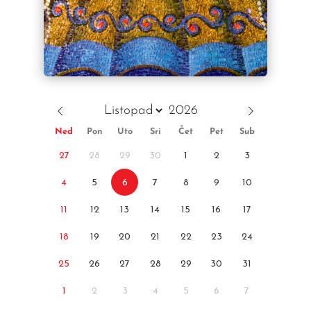
Ned
Pon
Uto
Sri
Čet
Pet
Sub
27
28
29
30
1
2
3
4
5
6
7
8
9
10
11
12
13
14
15
16
17
18
19
20
21
22
23
24
25
26
27
28
29
30
31
1
2
3
4
5
6
7