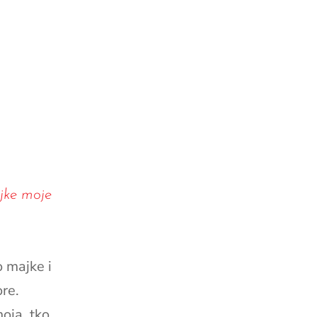
jke moje
o majke i
ore.
oja, tko