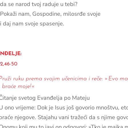
da se narod tvoj raduje u tebi?
Pokaži nam, Gospodine, milosrđe svoje
i daj nam svoje spasenje.
NĐELJE:
2,46-50
Pruži ruku prema svojim učenicima i reče: »Evo ma
i braće moje!«
Čitanje svetog Evanđelja po Mateju
U ono vrijeme: Dok je Isus još govorio mnoštvu, et
braće njegove. Stajahu vani tražeći da s njime gov
Onomu koji mu to javi on odgovori: »Tko je majka m