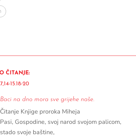
8
O ČITANJE:
7,14-15.18-20
Baci na dno mora sve grijehe naše.
Čitanje Knjige proroka Miheja
Pasi, Gospodine, svoj narod svojom palicom,
stado svoje baštine,