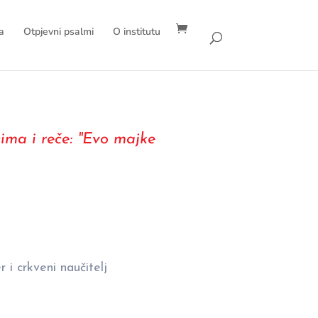
a
Otpjevni psalmi
O institutu
ima i reče: "Evo majke
er i crkveni naučitelj