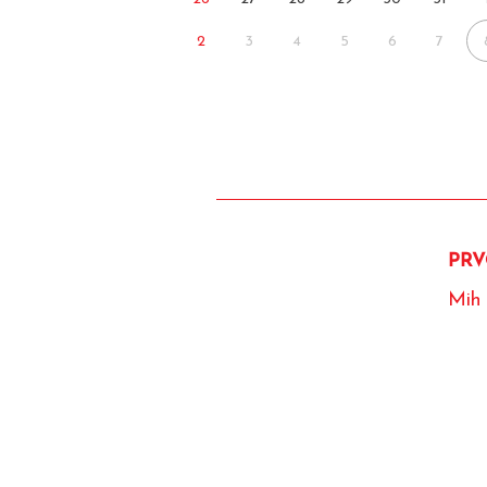
2
3
4
5
6
7
PRV
Mih 