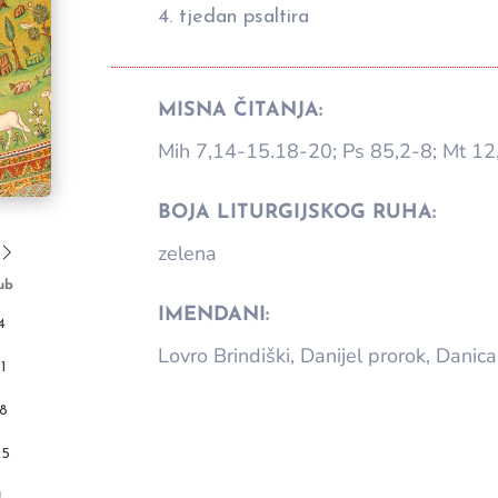
4. tjedan psaltira
MISNA ČITANJA:
Mih 7,14-15.18-20; Ps 85,2-8; Mt 1
BOJA LITURGIJSKOG RUHA:
zelena
ub
IMENDANI:
4
Lovro Brindiški, Danijel prorok, Danica
11
18
25
1