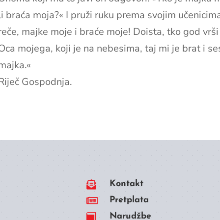
li braća moja?« I pruži ruku prema svojim učenicima
reče, majke moje i braće moje! Doista, tko god vrši
Oca mojega, koji je na nebesima, taj mi je brat i ses
majka.«
Riječ Gospodnja.

Kontakt

Pretplata
Narudžbe
