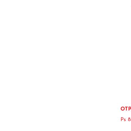
OTP
Ps 8