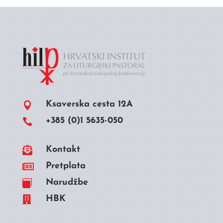
Ksaverska cesta 12A

+385 (0)1 5635-050


Kontakt

Pretplata
Narudžbe


HBK