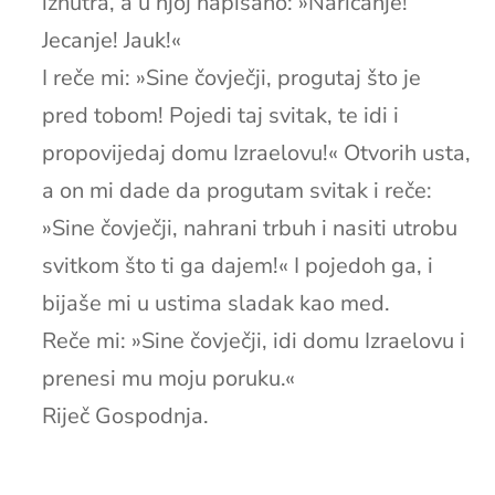
iznutra, a u njoj napisano: »Naricanje!
Jecanje! Jauk!«
I reče mi: »Sine čovječji, progutaj što je
pred tobom! Pojedi taj svitak, te idi i
propovijedaj domu Izraelovu!« Otvorih usta,
a on mi dade da progutam svitak i reče:
»Sine čovječji, nahrani trbuh i nasiti utrobu
svitkom što ti ga dajem!« I pojedoh ga, i
bijaše mi u ustima sladak kao med.
Reče mi: »Sine čovječji, idi domu Izraelovu i
prenesi mu moju poruku.«
Riječ Gospodnja.