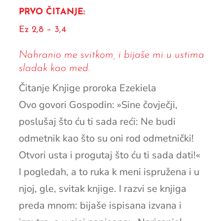
PRVO ČITANJE:
Ez 2,8 – 3,4
Nahranio me svitkom, i bijaše mi u ustima
sladak kao med.
Čitanje Knjige proroka Ezekiela
Ovo govori Gospodin: »Sine čovječji,
poslušaj što ću ti sada reći: Ne budi
odmetnik kao što su oni rod odmetnički!
Otvori usta i progutaj što ću ti sada dati!«
I pogledah, a to ruka k meni ispružena i u
njoj, gle, svitak knjige. I razvi se knjiga
preda mnom: bijaše ispisana izvana i