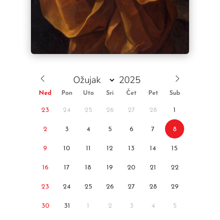
Ned
Pon
Uto
Sri
Čet
Pet
Sub
23
24
25
26
27
28
1
2
3
4
5
6
7
8
9
10
11
12
13
14
15
16
17
18
19
20
21
22
23
24
25
26
27
28
29
30
31
1
2
3
4
5