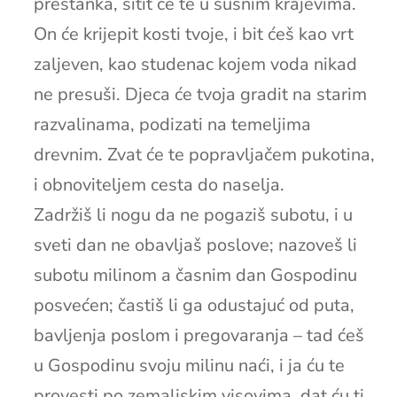
prestanka, sitit će te u sušnim krajevima.
On će krijepit kosti tvoje, i bit ćeš kao vrt
zaljeven, kao studenac kojem voda nikad
ne presuši. Djeca će tvoja gradit na starim
razvalinama, podizati na temeljima
drevnim. Zvat će te popravljačem pukotina,
i obnoviteljem cesta do naselja.
Zadržiš li nogu da ne pogaziš subotu, i u
sveti dan ne obavljaš poslove; nazoveš li
subotu milinom a časnim dan Gospodinu
posvećen; častiš li ga odustajuć od puta,
bavljenja poslom i pregovaranja – tad ćeš
u Gospodinu svoju milinu naći, i ja ću te
provesti po zemaljskim visovima, dat ću ti