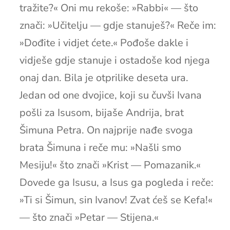
tražite?« Oni mu rekoše: »Rabbi« — što
znači: »Učitelju — gdje stanuješ?« Reče im:
»Dođite i vidjet ćete.« Pođoše dakle i
vidješe gdje stanuje i ostadoše kod njega
onaj dan. Bila je otprilike deseta ura.
Jedan od one dvojice, koji su čuvši Ivana
pošli za Isusom, bijaše Andrija, brat
Šimuna Petra. On najprije nađe svoga
brata Šimuna i reče mu: »Našli smo
Mesiju!« što znači »Krist — Pomazanik.«
Dovede ga Isusu, a Isus ga pogleda i reče:
»Ti si Šimun, sin Ivanov! Zvat ćeš se Kefa!«
— što znači »Petar — Stijena.«