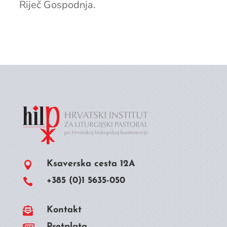
Riječ Gospodnja.
Ksaverska cesta 12A

+385 (0)1 5635-050


Kontakt
Pretplata