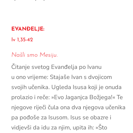
EVANĐELJE:
Iv 1,35-42
Našli smo Mesiju.
Čitanje svetog Evanđelja po Ivanu
u ono vrijeme: Stajaše Ivan s dvojicom
svojih učenika. Ugleda Isusa koji je onuda
prolazio i reče: »Evo Jaganjca Božjega!« Te
njegove riječi čula ona dva njegova učenika
pa pođoše za Isusom. Isus se obazre i
vidjevši da idu za njim, upita ih: »Što