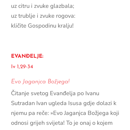
uz citru i zvuke glazbala;
uz trublje i zvuke rogova:
kličite Gospodinu kralju!
EVANĐELJE:
Iv 1,29-34
Evo Jaganjca Božjega!
Čitanje svetog Evanđelja po Ivanu
Sutradan Ivan ugleda Isusa gdje dolazi k
njemu pa reče: »Evo Jaganjca Božjega koji
odnosi grijeh svijeta! To je onaj o kojem