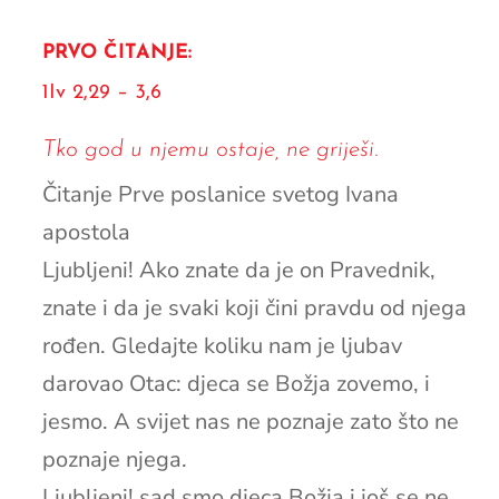
PRVO ČITANJE:
1Iv 2,29 – 3,6
Tko god u njemu ostaje, ne griješi.
Čitanje Prve poslanice svetog Ivana
apostola
Ljubljeni! Ako znate da je on Pravednik,
znate i da je svaki koji čini pravdu od njega
rođen. Gledajte koliku nam je ljubav
darovao Otac: djeca se Božja zovemo, i
jesmo. A svijet nas ne poznaje zato što ne
poznaje njega.
Ljubljeni! sad smo djeca Božja i još se ne