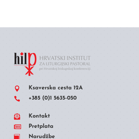
Ksaverska cesta 12A

+385 (0)1 5635-050


Kontakt

Pretplata
Narudžbe
