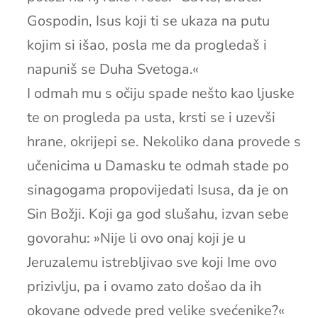
Gospodin, Isus koji ti se ukaza na putu
kojim si išao, posla me da progledaš i
napuniš se Duha Svetoga.«
I odmah mu s očiju spade nešto kao ljuske
te on progleda pa usta, krsti se i uzevši
hrane, okrijepi se. Nekoliko dana provede s
učenicima u Damasku te odmah stade po
sinagogama propovijedati Isusa, da je on
Sin Božji. Koji ga god slušahu, izvan sebe
govorahu: »Nije li ovo onaj koji je u
Jeruzalemu istrebljivao sve koji Ime ovo
prizivlju, pa i ovamo zato došao da ih
okovane odvede pred velike svećenike?«