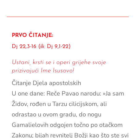
PRVO ČITANJE:
Dj 22,3-16 (ili: Dj 9,1-22)
Ustani, krsti se i operi grijehe svoje
prizivajući Ime Isusovo!
Čitanje Djela apostolskih
U one dane: Reče Pavao narodu: »Ja sam
Židov, rođen u Tarzu cilicijskom, ali
odrastao u ovom gradu, do nogu
Gamalielovih odgojen točno po otačkom
Zakonu; bijah revnitelj Božji kao što ste svi