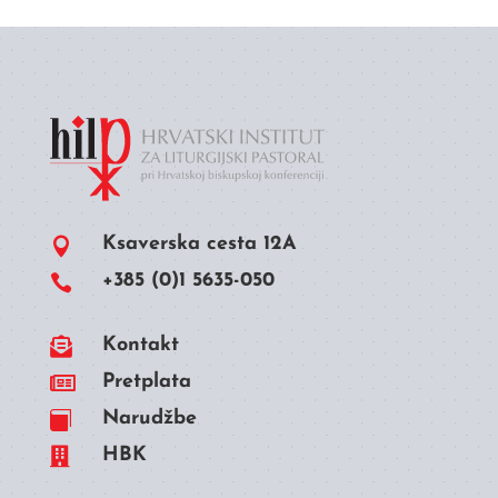
Ksaverska cesta 12A

+385 (0)1 5635-050


Kontakt

Pretplata
Narudžbe


HBK