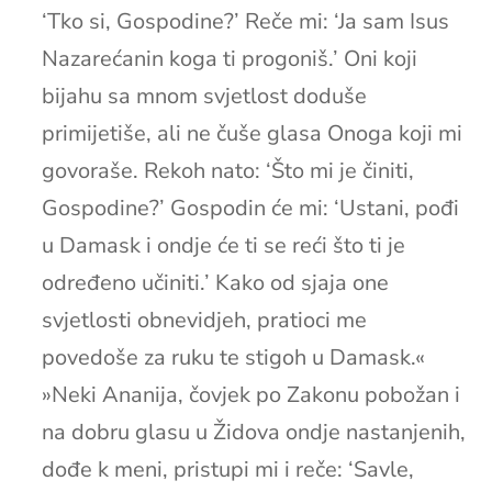
‘Tko si, Gospodine?’ Reče mi: ‘Ja sam Isus
Nazarećanin koga ti progoniš.’ Oni koji
bijahu sa mnom svjetlost doduše
primijetiše, ali ne čuše glasa Onoga koji mi
govoraše. Rekoh nato: ‘Što mi je činiti,
Gospodine?’ Gospodin će mi: ‘Ustani, pođi
u Damask i ondje će ti se reći što ti je
određeno učiniti.’ Kako od sjaja one
svjetlosti obnevidjeh, pratioci me
povedoše za ruku te stigoh u Damask.«
»Neki Ananija, čovjek po Zakonu pobožan i
na dobru glasu u Židova ondje nastanjenih,
dođe k meni, pristupi mi i reče: ‘Savle,