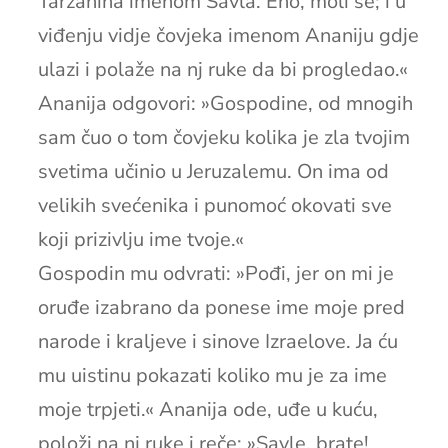
Taržanina imenom Savla. Eno, moli se; i u
viđenju vidje čovjeka imenom Ananiju gdje
ulazi i polaže na nj ruke da bi progledao.«
Ananija odgovori: »Gospodine, od mnogih
sam čuo o tom čovjeku kolika je zla tvojim
svetima učinio u Jeruzalemu. On ima od
velikih svećenika i punomoć okovati sve
koji prizivlju ime tvoje.«
Gospodin mu odvrati: »Pođi, jer on mi je
oruđe izabrano da ponese ime moje pred
narode i kraljeve i sinove Izraelove. Ja ću
mu uistinu pokazati koliko mu je za ime
moje trpjeti.« Ananija ode, uđe u kuću,
položi na nj ruke i reče: »Savle, brate!