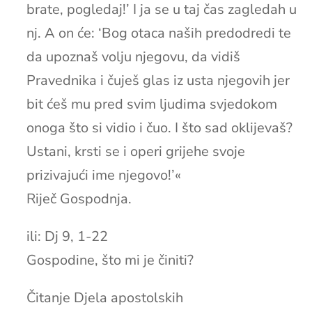
brate, pogledaj!’ I ja se u taj čas zagledah u
nj. A on će: ‘Bog otaca naših predodredi te
da upoznaš volju njegovu, da vidiš
Pravednika i čuješ glas iz usta njegovih jer
bit ćeš mu pred svim ljudima svjedokom
onoga što si vidio i čuo. I što sad oklijevaš?
Ustani, krsti se i operi grijehe svoje
prizivajući ime njegovo!’«
Riječ Gospodnja.
ili: Dj 9, 1-22
Gospodine, što mi je činiti?
Čitanje Djela apostolskih