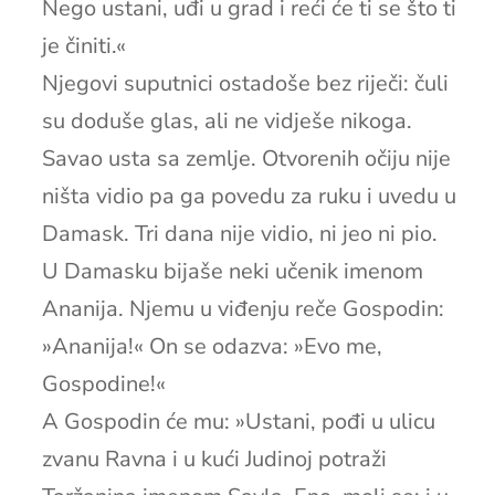
Nego ustani, uđi u grad i reći će ti se što ti
je činiti.«
Njegovi suputnici ostadoše bez riječi: čuli
su doduše glas, ali ne vidješe nikoga.
Savao usta sa zemlje. Otvorenih očiju nije
ništa vidio pa ga povedu za ruku i uvedu u
Damask. Tri dana nije vidio, ni jeo ni pio.
U Damasku bijaše neki učenik imenom
Ananija. Njemu u viđenju reče Gospodin:
»Ananija!« On se odazva: »Evo me,
Gospodine!«
A Gospodin će mu: »Ustani, pođi u ulicu
zvanu Ravna i u kući Judinoj potraži