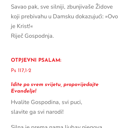
Savao pak, sve silniji, zbunjivaše Židove
koji prebivahu u Damsku dokazujući: »Ovo
je Krist!«
Riječ Gospodnja.
OTPJEVNI PSALAM:
Ps 117,1-2
Idite po svem svijetu, propovijedajte
Evanđelje!
Hvalite Gospodina, svi puci,
slavite ga svi narodi!
Silna je prema nama ljubav njegova