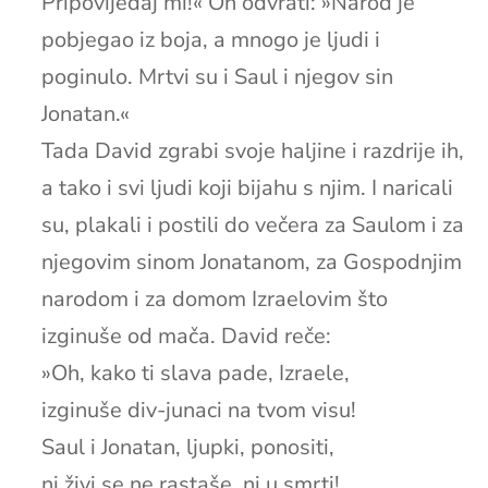
Pripovijedaj mi!« On odvrati: »Narod je
pobjegao iz boja, a mnogo je ljudi i
poginulo. Mrtvi su i Saul i njegov sin
Jonatan.«
Tada David zgrabi svoje haljine i razdrije ih,
a tako i svi ljudi koji bijahu s njim. I naricali
su, plakali i postili do večera za Saulom i za
njegovim sinom Jonatanom, za Gospodnjim
narodom i za domom Izraelovim što
izginuše od mača. David reče:
»Oh, kako ti slava pade, Izraele,
izginuše div-junaci na tvom visu!
Saul i Jonatan, ljupki, ponositi,
ni živi se ne rastaše, ni u smrti!