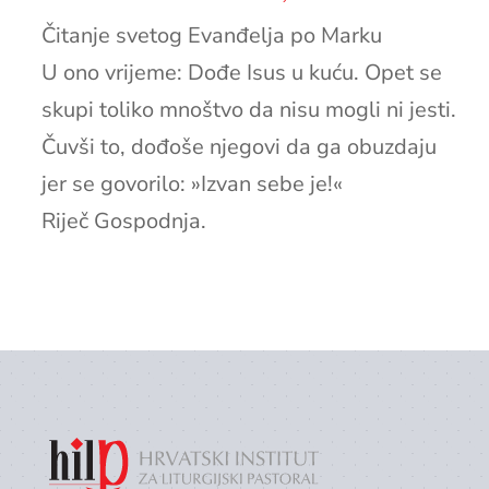
Čitanje svetog Evanđelja po Marku
U ono vrijeme: Dođe Isus u kuću. Opet se
skupi toliko mnoštvo da nisu mogli ni jesti.
Čuvši to, dođoše njegovi da ga obuzdaju
jer se govorilo: »Izvan sebe je!«
Riječ Gospodnja.