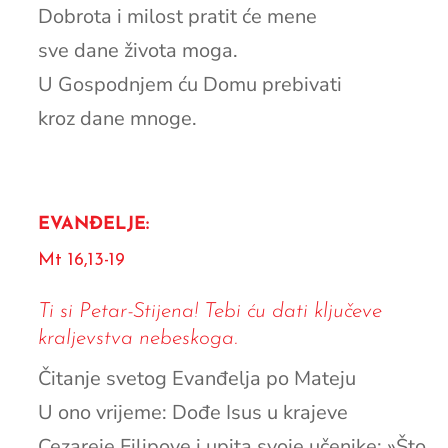
Dobrota i milost pratit će mene
sve dane života moga.
U Gospodnjem ću Domu prebivati
kroz dane mnoge.
EVANĐELJE:
Mt 16,13-19
Ti si Petar-Stijena! Tebi ću dati ključeve
kraljevstva nebeskoga.
Čitanje svetog Evanđelja po Mateju
U ono vrijeme: Dođe Isus u krajeve
Cezareje Filipove i upita svoje učenike: »Što