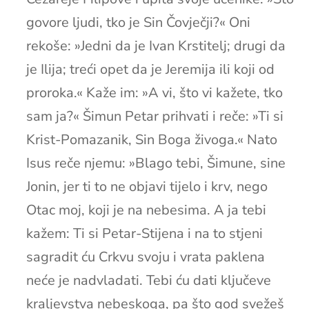
govore ljudi, tko je Sin Čovječji?« Oni
rekoše: »Jedni da je Ivan Krstitelj; drugi da
je Ilija; treći opet da je Jeremija ili koji od
proroka.« Kaže im: »A vi, što vi kažete, tko
sam ja?« Šimun Petar prihvati i reče: »Ti si
Krist-Pomazanik, Sin Boga živoga.« Nato
Isus reče njemu: »Blago tebi, Šimune, sine
Jonin, jer ti to ne objavi tijelo i krv, nego
Otac moj, koji je na nebesima. A ja tebi
kažem: Ti si Petar-Stijena i na to stjeni
sagradit ću Crkvu svoju i vrata paklena
neće je nadvladati. Tebi ću dati ključeve
kraljevstva nebeskoga, pa što god svežeš