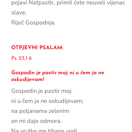
pojavi Natpastir, primit ćete neuveli vijenac
slave.
Riječ Gospodnja.
OTPJEVNI PSALAM:
Ps 23,1-6
Gospodin je pastir moj: ni u čem ja ne
oskudijevam!
Gospodin je pastir moj:
ni u čem ja ne oskudijevam;
na poljanama zelenim
on mi daje odmora.
Na vrutke me tihane vodi