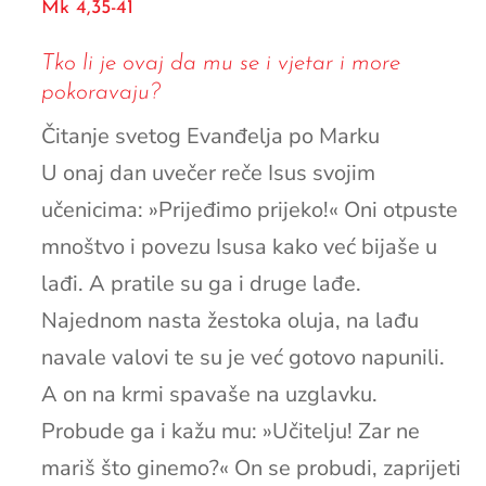
Mk 4,35-41
Tko li je ovaj da mu se i vjetar i more
pokoravaju?
Čitanje svetog Evanđelja po Marku
U onaj dan uvečer reče Isus svojim
učenicima: »Prijeđimo prijeko!« Oni otpuste
mnoštvo i povezu Isusa kako već bijaše u
lađi. A pratile su ga i druge lađe.
Najednom nasta žestoka oluja, na lađu
navale valovi te su je već gotovo napunili.
A on na krmi spavaše na uzglavku.
Probude ga i kažu mu: »Učitelju! Zar ne
mariš što ginemo?« On se probudi, zaprijeti