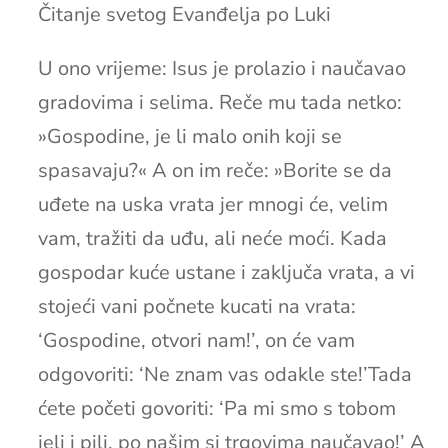
Čitanje svetog Evanđelja po Luki
U ono vrijeme: Isus je prolazio i naučavao
gradovima i selima. Reče mu tada netko:
»Gospodine, je li malo onih koji se
spasavaju?« A on im reče: »Borite se da
uđete na uska vrata jer mnogi će, velim
vam, tražiti da uđu, ali neće moći. Kada
gospodar kuće ustane i zaključa vrata, a vi
stojeći vani počnete kucati na vrata:
‘Gospodine, otvori nam!’, on će vam
odgovoriti: ‘Ne znam vas odakle ste!’Tada
ćete početi govoriti: ‘Pa mi smo s tobom
jeli i pili, po našim si trgovima naučavao!’ A