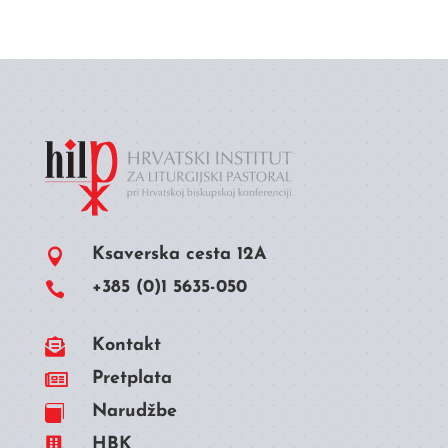
Ksaverska cesta 12A

+385 (0)1 5635-050


Kontakt

Pretplata
Narudžbe


HBK