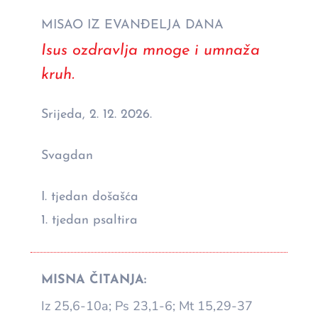
MISAO IZ EVANĐELJA DANA
Isus ozdravlja mnoge i umnaža
kruh.
Srijeda, 2. 12. 2026.
Svagdan
I. tjedan došašća
1. tjedan psaltira
MISNA ČITANJA:
Iz 25,6-10a; Ps 23,1-6; Mt 15,29-37