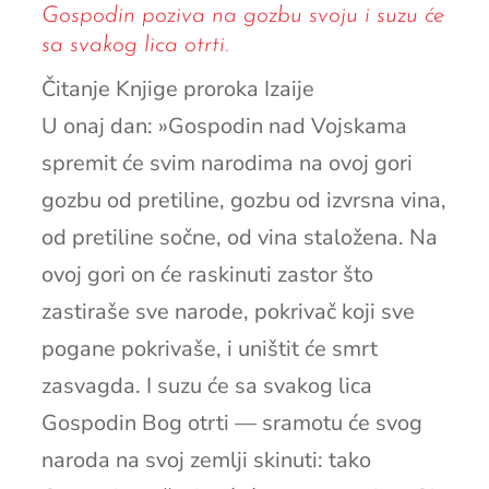
Gospodin poziva na gozbu svoju i suzu će
sa svakog lica otrti.
Čitanje Knjige proroka Izaije
U onaj dan: »Gospodin nad Vojskama
spremit će svim narodima na ovoj gori
gozbu od pretiline, gozbu od izvrsna vina,
od pretiline sočne, od vina staložena. Na
ovoj gori on će raskinuti zastor što
zastiraše sve narode, pokrivač koji sve
pogane pokrivaše, i uništit će smrt
zasvagda. I suzu će sa svakog lica
Gospodin Bog otrti — sramotu će svog
naroda na svoj zemlji skinuti: tako