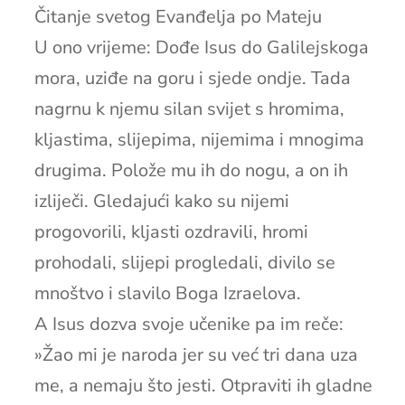
Čitanje svetog Evanđelja po Mateju
U ono vrijeme: Dođe Isus do Galilejskoga
mora, uziđe na goru i sjede ondje. Tada
nagrnu k njemu silan svijet s hromima,
kljastima, slijepima, nijemima i mnogima
drugima. Polože mu ih do nogu, a on ih
izliječi. Gledajući kako su nijemi
progovorili, kljasti ozdravili, hromi
prohodali, slijepi progledali, divilo se
mnoštvo i slavilo Boga Izraelova.
A Isus dozva svoje učenike pa im reče:
»Žao mi je naroda jer su već tri dana uza
me, a nemaju što jesti. Otpraviti ih gladne