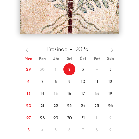
Ned
Pon
Uto
Sri
Čet
Pet
Sub
29
30
1
2
3
4
5
6
7
8
9
10
11
12
13
14
15
16
17
18
19
20
21
22
23
24
25
26
27
28
29
30
31
1
2
3
4
5
6
7
8
9