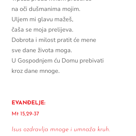
na oči dušmanima mojim.
Uljem mi glavu mažeš,
čaša se moja prelijeva.
Dobrota i milost pratit će mene
sve dane života moga.
U Gospodnjem ću Domu prebivati
kroz dane mnoge.
EVANĐELJE:
Mt 15,29-37
Isus ozdravlja mnoge i umnaža kruh.