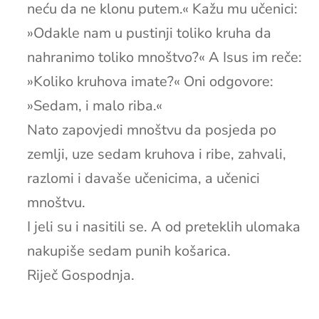
neću da ne klonu putem.« Kažu mu učenici:
»Odakle nam u pustinji toliko kruha da
nahranimo toliko mnoštvo?« A Isus im reče:
»Koliko kruhova imate?« Oni odgovore:
»Sedam, i malo riba.«
Nato zapovjedi mnoštvu da posjeda po
zemlji, uze sedam kruhova i ribe, zahvali,
razlomi i davaše učenicima, a učenici
mnoštvu.
I jeli su i nasitili se. A od preteklih ulomaka
nakupiše sedam punih košarica.
Riječ Gospodnja.