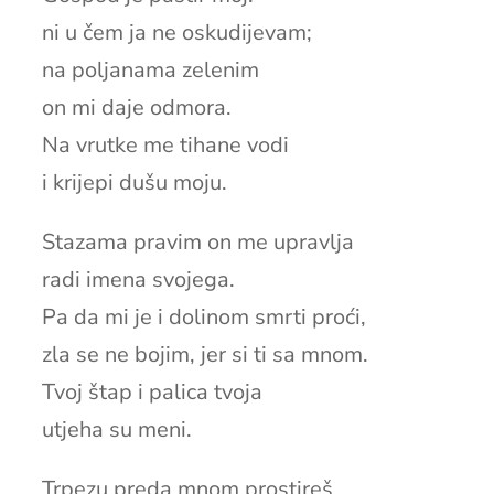
ni u čem ja ne oskudijevam;
na poljanama zelenim
on mi daje odmora.
Na vrutke me tihane vodi
i krijepi dušu moju.
Stazama pravim on me upravlja
radi imena svojega.
Pa da mi je i dolinom smrti proći,
zla se ne bojim, jer si ti sa mnom.
Tvoj štap i palica tvoja
utjeha su meni.
Trpezu preda mnom prostireš