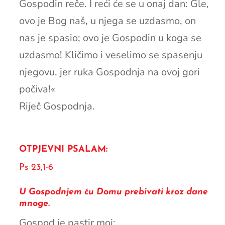
Gospodin reče. I reći će se u onaj dan: Gle,
ovo je Bog naš, u njega se uzdasmo, on
nas je spasio; ovo je Gospodin u koga se
uzdasmo! Kličimo i veselimo se spasenju
njegovu, jer ruka Gospodnja na ovoj gori
počiva!«
Riječ Gospodnja.
OTPJEVNI PSALAM:
Ps 23,1-6
U Gospodnjem ću Domu prebivati kroz dane
mnoge.
Gospod je pastir moj: