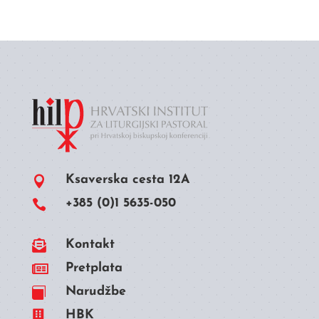
Ksaverska cesta 12A

+385 (0)1 5635-050


Kontakt

Pretplata
Narudžbe


HBK