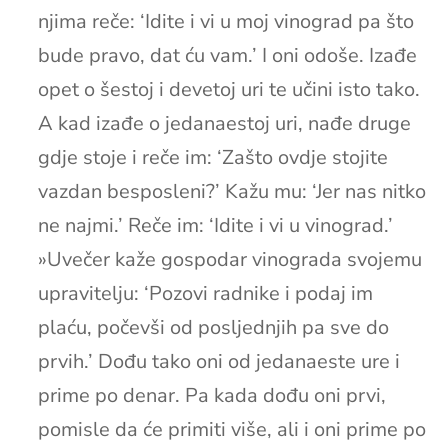
njima reče: ‘Idite i vi u moj vinograd pa što
bude pravo, dat ću vam.’ I oni odoše. Izađe
opet o šestoj i devetoj uri te učini isto tako.
A kad izađe o jedanaestoj uri, nađe druge
gdje stoje i reče im: ‘Zašto ovdje stojite
vazdan besposleni?’ Kažu mu: ‘Jer nas nitko
ne najmi.’ Reče im: ‘Idite i vi u vinograd.’
»Uvečer kaže gospodar vinograda svojemu
upravitelju: ‘Pozovi radnike i podaj im
plaću, počevši od posljednjih pa sve do
prvih.’ Dođu tako oni od jedanaeste ure i
prime po denar. Pa kada dođu oni prvi,
pomisle da će primiti više, ali i oni prime po