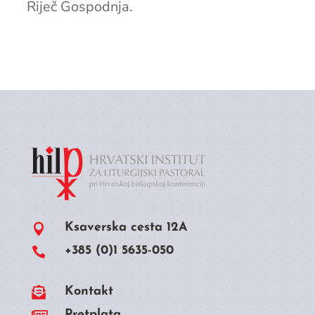
Riječ Gospodnja.
Ksaverska cesta 12A

+385 (0)1 5635-050


Kontakt
Pretplata