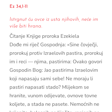
Ez 34,1-11
Istrgnut ću ovce iz usta njihovih, neće im
više biti hrana.
Čitanje Knjige proroka Ezekiela
Dođe mi riječ Gospodnja: »Sine čovječji,
prorokuj protiv Izraelovih pastira, prorokuj
im i reci — njima, pastirima: Ovako govori
Gospodin Bog: Jao pastirima Izraelovim
koji napasaju sami sebe! Ne moraju li
pastiri napasati stado? Mlijekom se
hranite, vunom odijevate, ovnove tovne
koljete, a stada ne pasete. Nemoćnih ne