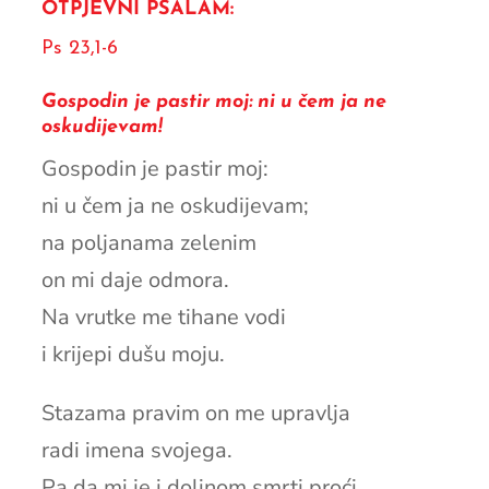
OTPJEVNI PSALAM:
Ps 23,1-6
Gospodin je pastir moj: ni u čem ja ne
oskudijevam!
Gospodin je pastir moj:
ni u čem ja ne oskudijevam;
na poljanama zelenim
on mi daje odmora.
Na vrutke me tihane vodi
i krijepi dušu moju.
Stazama pravim on me upravlja
radi imena svojega.
Pa da mi je i dolinom smrti proći,