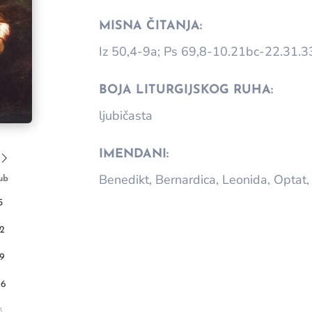
MISNA ČITANJA:
Iz 50,4-9a; Ps 69,8-10.21bc-22.31.3
BOJA LITURGIJSKOG RUHA:
ljubičasta
IMENDANI:
Benedikt, Bernardica, Leonida, Optat, 
ub
5
12
19
26
3