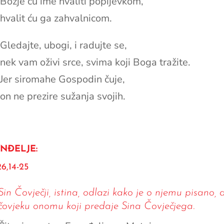
Božje ću ime hvaliti popijevkom,
hvalit ću ga zahvalnicom.
Gledajte, ubogi, i radujte se,
nek vam oživi srce, svima koji Boga tražite.
Jer siromahe Gospodin čuje,
on ne prezire sužanja svojih.
NĐELJE:
6,14-25
Sin Čovječji, istina, odlazi kako je o njemu pisano, a
čovjeku onomu koji predaje Sina Čovječjega.