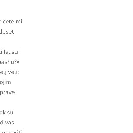
o ćete mi
ideset
 Isusu i
 pashu?«
lj veli:
vojim
iprave
ok su
od vas
 govoriti: