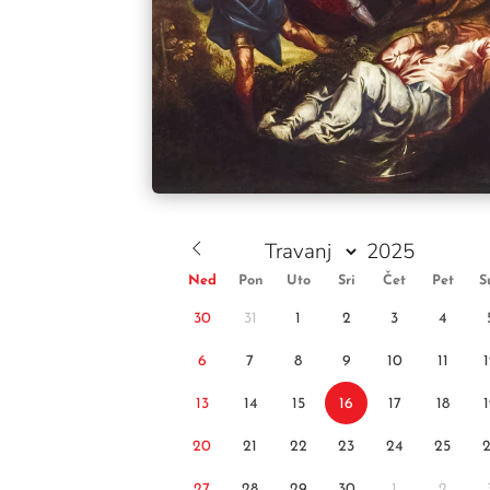
Ned
Pon
Uto
Sri
Čet
Pet
S
30
31
1
2
3
4
6
7
8
9
10
11
13
14
15
16
17
18
20
21
22
23
24
25
27
28
29
30
1
2