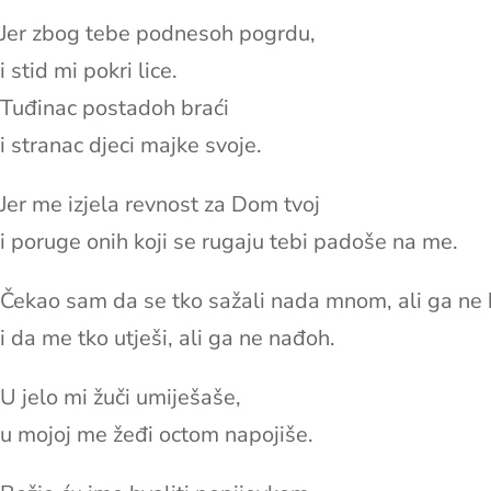
Jer zbog tebe podnesoh pogrdu,
i stid mi pokri lice.
Tuđinac postadoh braći
i stranac djeci majke svoje.
Jer me izjela revnost za Dom tvoj
i poruge onih koji se rugaju tebi padoše na me.
Čekao sam da se tko sažali nada mnom, ali ga ne 
i da me tko utješi, ali ga ne nađoh.
U jelo mi žuči umiješaše,
u mojoj me žeđi octom napojiše.