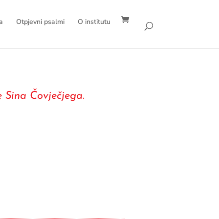
a
Otpjevni psalmi
O institutu
 Sina Čovječjega.