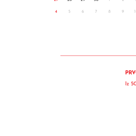
4
5
6
7
8
9
PRV
Iz 5