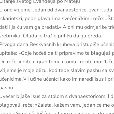
Čitanje svetog Evanđelja po Mateju
U ono vrijeme: Jedan od dvanaestorice, zvani Juda
Iškariotski, pođe glavarima svećeničkim i reče: »Št
dati i ja ću vam ga predati.« A oni mu odmjeriše tr
srebrnika. Otada je tražio priliku da ga preda.
Prvoga dana Beskvasnih kruhova pristupiše učenici
upitaše: »Gdje hoćeš da ti pripravimo te blaguješ
On reče: »Idite u grad tomu i tomu i recite mu: ‘Učite
Vrijeme je moje blizu, kod tebe slavim pashu sa s
učenicima.’« I učine učenici kako im naredi Isus i pr
pashu.
Uvečer bijaše Isus za stolom s dvanaestoricom. I d
blagovali, reče: »Zaista, kažem vam, jedan će me 
izdati.« Silno ožalošćeni, stanu mu jedan za drugim