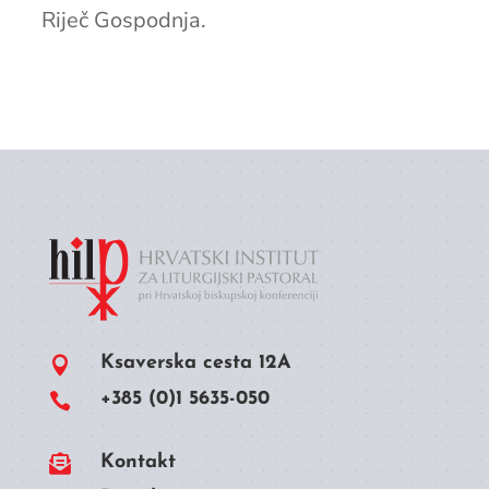
Riječ Gospodnja.
Ksaverska cesta 12A

+385 (0)1 5635-050


Kontakt