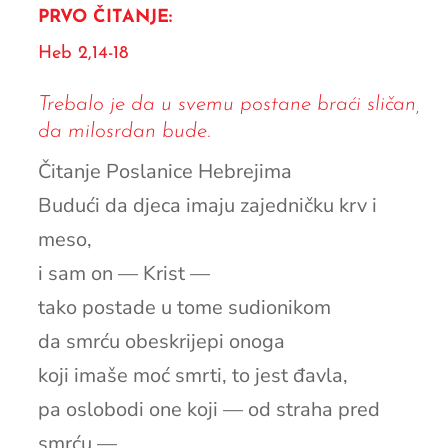
PRVO ČITANJE:
Heb 2,14-18
Trebalo je da u svemu postane braći sličan,
da milosrdan bude.
Čitanje Poslanice Hebrejima
Budući da djeca imaju zajedničku krv i
meso,
i sam on — Krist —
tako postade u tome sudionikom
da smrću obeskrijepi onoga
koji imaše moć smrti, to jest đavla,
pa oslobodi one koji — od straha pred
smrću —