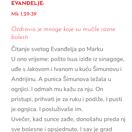
EVANĐELJE:
Mk 1,29-39
Ozdravio je mnoge koje su mučile razne
bolesti.
Čitanje svetog Evanđelja po Marku
U ono vrijeme: pošto Isus iziđe iz sinagoge,
uđe s Jakovom i Ivanom u kuću Šimunovu i
Andrijinu. A punica Šimunova ležala u
ognjici. I odmah mu kažu za nju. On
pristupi, prihvati je za ruku i podiže. I pusti
je ognjica. I posluživaše im.
Uvečer, kad sunce zađe, donošahu preda nj
sve bolesne i opsjednute. I sav je grad