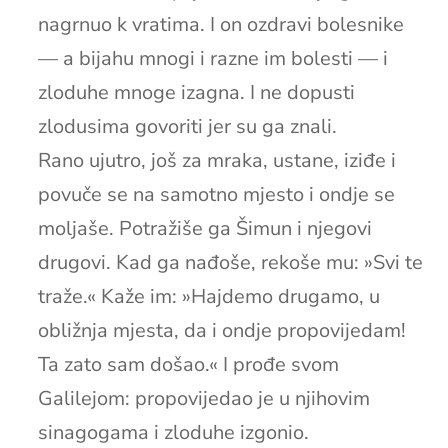
nagrnuo k vratima. I on ozdravi bolesnike
— a bijahu mnogi i razne im bolesti — i
zloduhe mnoge izagna. I ne dopusti
zlodusima govoriti jer su ga znali.
Rano ujutro, još za mraka, ustane, iziđe i
povuče se na samotno mjesto i ondje se
moljaše. Potražiše ga Šimun i njegovi
drugovi. Kad ga nađoše, rekoše mu: »Svi te
traže.« Kaže im: »Hajdemo drugamo, u
obližnja mjesta, da i ondje propovijedam!
Ta zato sam došao.« I prođe svom
Galilejom: propovijedao je u njihovim
sinagogama i zloduhe izgonio.