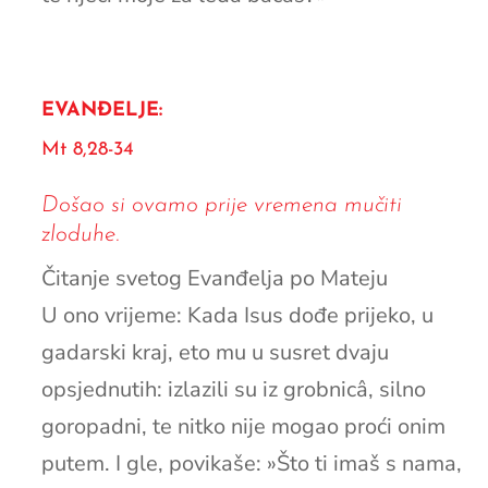
EVANĐELJE:
Mt 8,28-34
Došao si ovamo prije vremena mučiti
zloduhe.
Čitanje svetog Evanđelja po Mateju
U ono vrijeme: Kada Isus dođe prijeko, u
gadarski kraj, eto mu u susret dvaju
opsjednutih: izlazili su iz grobnicâ, silno
goropadni, te nitko nije mogao proći onim
putem. I gle, povikaše: »Što ti imaš s nama,