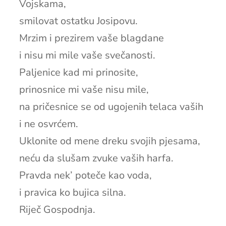
Vojskama,
smilovat ostatku Josipovu.
Mrzim i prezirem vaše blagdane
i nisu mi mile vaše svečanosti.
Paljenice kad mi prinosite,
prinosnice mi vaše nisu mile,
na pričesnice se od ugojenih telaca vaših
i ne osvrćem.
Uklonite od mene dreku svojih pjesama,
neću da slušam zvuke vaših harfa.
Pravda nek’ poteče kao voda,
i pravica ko bujica silna.
Riječ Gospodnja.