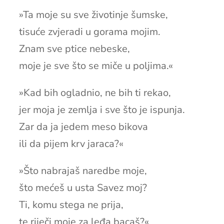
»Ta moje su sve životinje šumske,
tisuće zvjeradi u gorama mojim.
Znam sve ptice nebeske,
moje je sve što se miče u poljima.«
»Kad bih ogladnio, ne bih ti rekao,
jer moja je zemlja i sve što je ispunja.
Zar da ja jedem meso bikova
ili da pijem krv jaraca?«
»Što nabrajaš naredbe moje,
što mećeš u usta Savez moj?
Ti, komu stega ne prija,
te riječi moje za leđa bacaš?«