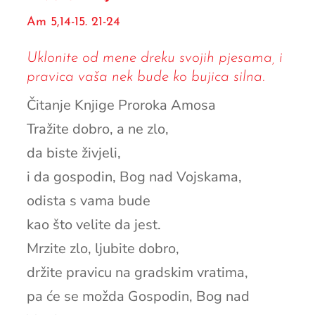
Am 5,14-15. 21-24
Uklonite od mene dreku svojih pjesama, i
pravica vaša nek bude ko bujica silna.
Čitanje Knjige Proroka Amosa
Tražite dobro, a ne zlo,
da biste živjeli,
i da gospodin, Bog nad Vojskama,
odista s vama bude
kao što velite da jest.
Mrzite zlo, ljubite dobro,
držite pravicu na gradskim vratima,
pa će se možda Gospodin, Bog nad