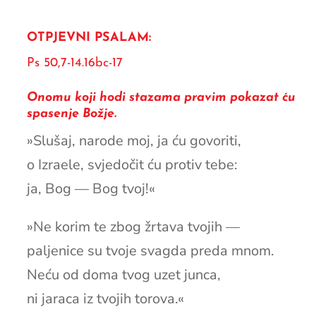
OTPJEVNI PSALAM:
Ps 50,7-14.16bc-17
Onomu koji hodi stazama pravim pokazat ću
spasenje Božje.
»Slušaj, narode moj, ja ću govoriti,
o Izraele, svjedočit ću protiv tebe:
ja, Bog — Bog tvoj!«
»Ne korim te zbog žrtava tvojih —
paljenice su tvoje svagda preda mnom.
Neću od doma tvog uzet junca,
ni jaraca iz tvojih torova.«