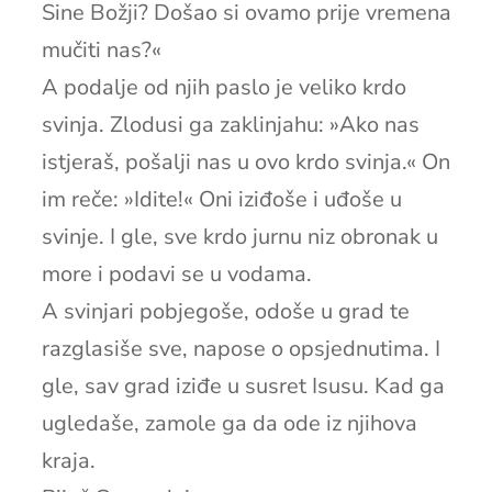
Sine Božji? Došao si ovamo prije vremena
mučiti nas?«
A podalje od njih paslo je veliko krdo
svinja. Zlodusi ga zaklinjahu: »Ako nas
istjeraš, pošalji nas u ovo krdo svinja.« On
im reče: »Idite!« Oni iziđoše i uđoše u
svinje. I gle, sve krdo jurnu niz obronak u
more i podavi se u vodama.
A svinjari pobjegoše, odoše u grad te
razglasiše sve, napose o opsjednutima. I
gle, sav grad iziđe u susret Isusu. Kad ga
ugledaše, zamole ga da ode iz njihova
kraja.