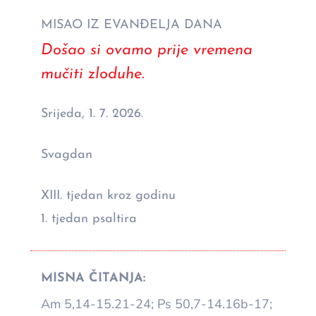
MISAO IZ EVANĐELJA DANA
Došao si ovamo prije vremena
mučiti zloduhe.
Srijeda, 1. 7. 2026.
Svagdan
XIII. tjedan kroz godinu
1. tjedan psaltira
MISNA ČITANJA:
Am 5,14-15.21-24; Ps 50,7-14.16b-17;