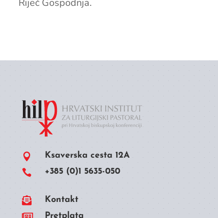
Riječ Gospodnja.
Ksaverska cesta 12A

+385 (0)1 5635-050


Kontakt

Pretplata