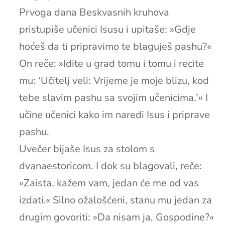
Prvoga dana Beskvasnih kruhova
pristupiše učenici Isusu i upitaše: »Gdje
hoćeš da ti pripravimo te blaguješ pashu?«
On reče: »Idite u grad tomu i tomu i recite
mu: ‘Učitelj veli: Vrijeme je moje blizu, kod
tebe slavim pashu sa svojim učenicima.’« I
učine učenici kako im naredi Isus i priprave
pashu.
Uvečer bijaše Isus za stolom s
dvanaestoricom. I dok su blagovali, reče:
»Zaista, kažem vam, jedan će me od vas
izdati.« Silno ožalošćeni, stanu mu jedan za
drugim govoriti: »Da nisam ja, Gospodine?«