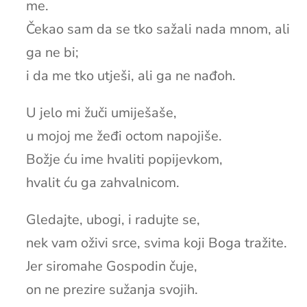
me.
Čekao sam da se tko sažali nada mnom, ali
ga ne bi;
i da me tko utješi, ali ga ne nađoh.
U jelo mi žuči umiješaše,
u mojoj me žeđi octom napojiše.
Božje ću ime hvaliti popijevkom,
hvalit ću ga zahvalnicom.
Gledajte, ubogi, i radujte se,
nek vam oživi srce, svima koji Boga tražite.
Jer siromahe Gospodin čuje,
on ne prezire sužanja svojih.