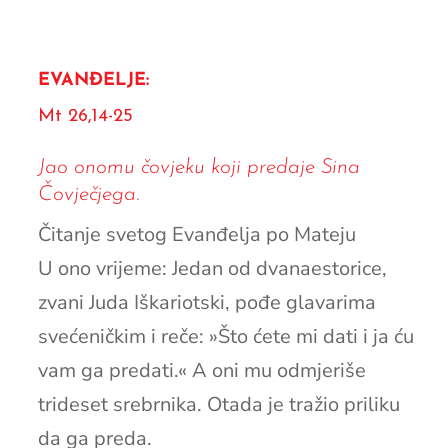
EVANĐELJE:
Mt 26,14-25
Jao onomu čovjeku koji predaje Sina
Čovječjega.
Čitanje svetog Evanđelja po Mateju
U ono vrijeme: Jedan od dvanaestorice,
zvani Juda Iškariotski, pođe glavarima
svećeničkim i reče: »Što ćete mi dati i ja ću
vam ga predati.« A oni mu odmjeriše
trideset srebrnika. Otada je tražio priliku
da ga preda.