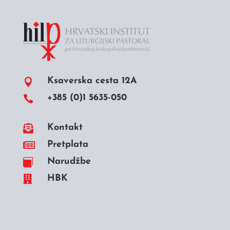
Ksaverska cesta 12A

+385 (0)1 5635-050


Kontakt

Pretplata
Narudžbe


HBK