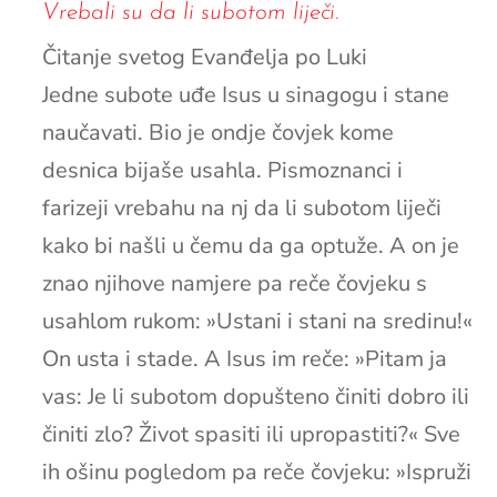
Vrebali su da li subotom liječi.
Čitanje svetog Evanđelja po Luki
Jedne subote uđe Isus u sinagogu i stane
naučavati. Bio je ondje čovjek kome
desnica bijaše usahla. Pismoznanci i
farizeji vrebahu na nj da li subotom liječi
kako bi našli u čemu da ga optuže. A on je
znao njihove namjere pa reče čovjeku s
usahlom rukom: »Ustani i stani na sredinu!«
On usta i stade. A Isus im reče: »Pitam ja
vas: Je li subotom dopušteno činiti dobro ili
činiti zlo? Život spasiti ili upropastiti?« Sve
ih ošinu pogledom pa reče čovjeku: »Ispruži