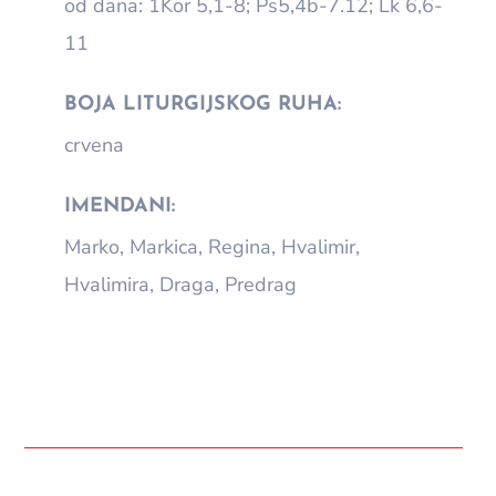
od dana: 1Kor 5,1-8; Ps5,4b-7.12; Lk 6,6-
11
BOJA LITURGIJSKOG RUHA:
crvena
IMENDANI:
Marko, Markica, Regina, Hvalimir,
Hvalimira, Draga, Predrag