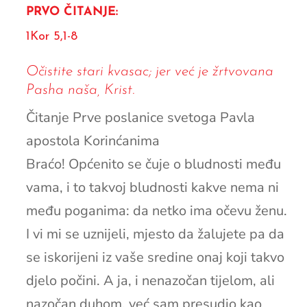
PRVO ČITANJE:
1Kor 5,1-8
Očistite stari kvasac; jer već je žrtvovana
Pasha naša, Krist.
Čitanje Prve poslanice svetoga Pavla
apostola Korinćanima
Braćo! Općenito se čuje o bludnosti među
vama, i to takvoj bludnosti kakve nema ni
među poganima: da netko ima očevu ženu.
I vi mi se uznijeli, mjesto da žalujete pa da
se iskorijeni iz vaše sredine onaj koji takvo
djelo počini. A ja, i nenazočan tijelom, ali
nazočan duhom, već sam presudio kao