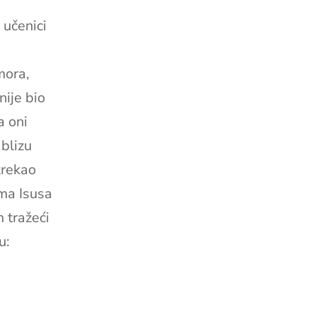
 učenici
mora,
nije bio
a oni
 blizu
zrekao
ma Isusa
 tražeći
u: