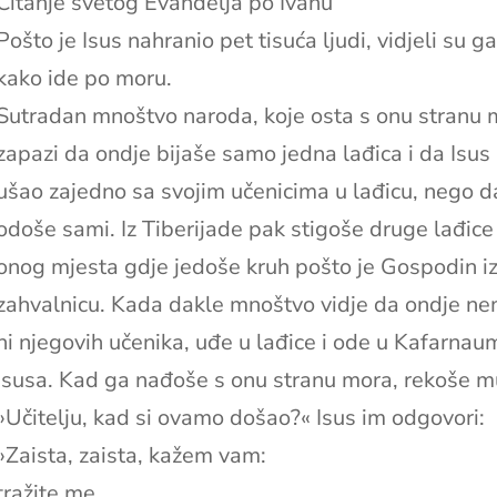
Čitanje svetog Evanđelja po Ivanu
Pošto je Isus nahranio pet tisuća ljudi, vidjeli su ga
kako ide po moru.
Sutradan mnoštvo naroda, koje osta s onu stranu 
zapazi da ondje bijaše samo jedna lađica i da Isus 
ušao zajedno sa svojim učenicima u lađicu, nego d
odoše sami. Iz Tiberijade pak stigoše druge lađice
onog mjesta gdje jedoše kruh pošto je Gospodin i
zahvalnicu. Kada dakle mnoštvo vidje da ondje ne
ni njegovih učenika, uđe u lađice i ode u Kafarnaum
Isusa. Kad ga nađoše s onu stranu mora, rekoše m
»Učitelju, kad si ovamo došao?« Isus im odgovori:
»Zaista, zaista, kažem vam:
tražite me,