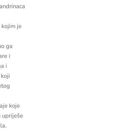
sandrinaca
 kojim je
mo ga
are i
a i
koji
etog
aje koje
u upriješe
la.