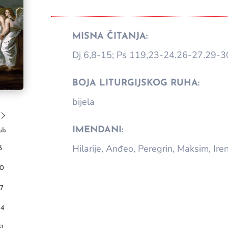
MISNA ČITANJA:
Dj 6,8-15; Ps 119,23-24.26-27.29-30
BOJA LITURGIJSKOG RUHA:
bijela
IMENDANI:
ub
Hilarije, Anđeo, Peregrin, Maksim, Ire
3
10
17
24
31