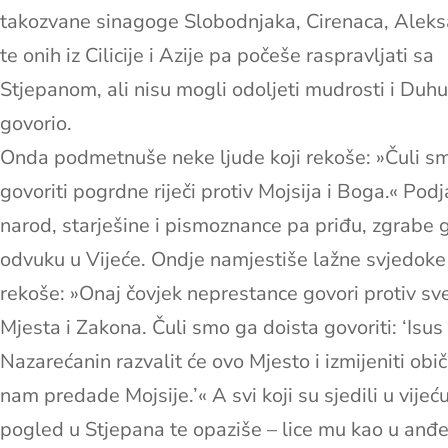
takozvane sinagoge Slobodnjaka, Cirenaca, Alek
te onih iz Cilicije i Azije pa počeše raspravljati sa
Stjepanom, ali nisu mogli odoljeti mudrosti i Duhu
govorio.
Onda podmetnuše neke ljude koji rekoše: »Čuli s
govoriti pogrdne riječi protiv Mojsija i Boga.« Podj
narod, starješine i pismoznance pa priđu, zgrabe g
odvuku u Vijeće. Ondje namjestiše lažne svjedoke 
rekoše: »Onaj čovjek neprestance govori protiv sv
Mjesta i Zakona. Čuli smo ga doista govoriti: ‘Isus
Nazarećanin razvalit će ovo Mjesto i izmijeniti obič
nam predade Mojsije.’« A svi koji su sjedili u vijeć
pogled u Stjepana te opaziše – lice mu kao u anđe