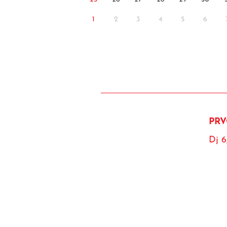
1
2
3
4
5
6
PRV
Dj 6