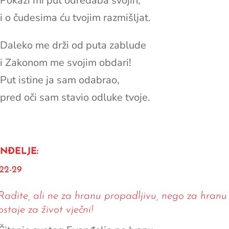
Pokaži mi put odredaba svojih,
i o čudesima ću tvojim razmišljat.
Daleko me drži od puta zablude
i Zakonom me svojim obdari!
Put istine ja sam odabrao,
pred oči sam stavio odluke tvoje.
NĐELJE:
,22-29
Radite, ali ne za hranu propadljivu, nego za hranu
ostaje za život vječni!