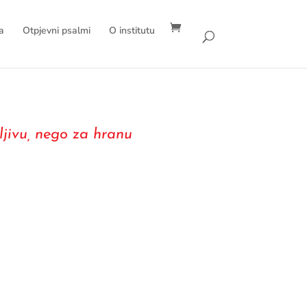
a
Otpjevni psalmi
O institutu
ljivu, nego za hranu