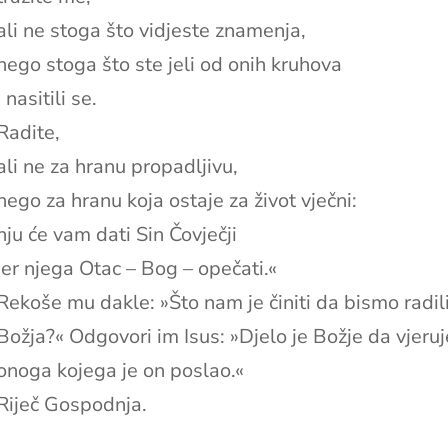
ali ne stoga što vidjeste znamenja,
nego stoga što ste jeli od onih kruhova
i nasitili se.
Radite,
ali ne za hranu propadljivu,
nego za hranu koja ostaje za život vječni:
nju će vam dati Sin Čovječji
jer njega Otac – Bog – opečati.«
Rekoše mu dakle: »Što nam je činiti da bismo radili
Božja?« Odgovori im Isus: »Djelo je Božje da vjeruj
onoga kojega je on poslao.«
Riječ Gospodnja.