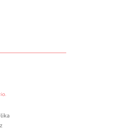
io.
lika
z