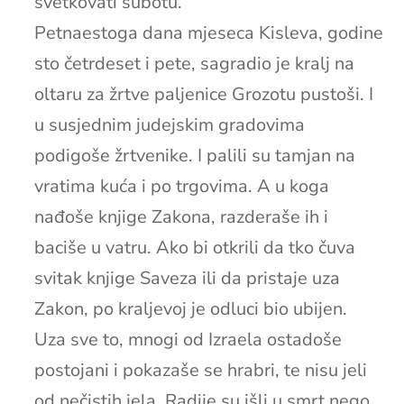
svetkovati subotu.
Petnaestoga dana mjeseca Kisleva, godine
sto četrdeset i pete, sagradio je kralj na
oltaru za žrtve paljenice Grozotu pustoši. I
u susjednim judejskim gradovima
podigoše žrtvenike. I palili su tamjan na
vratima kuća i po trgovima. A u koga
nađoše knjige Zakona, razderaše ih i
baciše u vatru. Ako bi otkrili da tko čuva
svitak knjige Saveza ili da pristaje uza
Zakon, po kraljevoj je odluci bio ubijen.
Uza sve to, mnogi od Izraela ostadoše
postojani i pokazaše se hrabri, te nisu jeli
od nečistih jela. Radije su išli u smrt nego