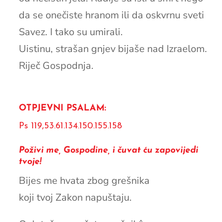
da se onečiste hranom ili da oskvrnu sveti
Savez. I tako su umirali.
Uistinu, strašan gnjev bijaše nad Izraelom.
Riječ Gospodnja.
OTPJEVNI PSALAM:
Ps 119,53.61.134.150.155.158
Poživi me, Gospodine, i čuvat ću zapovijedi
tvoje!
Bijes me hvata zbog grešnika
koji tvoj Zakon napuštaju.