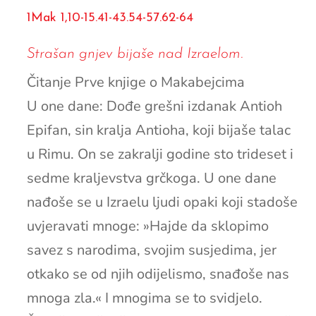
1Mak 1,10-15.41-43.54-57.62-64
Strašan gnjev bijaše nad Izraelom.
Čitanje Prve knjige o Makabejcima
U one dane: Dođe grešni izdanak Antioh
Epifan, sin kralja Antioha, koji bijaše talac
u Rimu. On se zakralji godine sto trideset i
sedme kraljevstva grčkoga. U one dane
nađoše se u Izraelu ljudi opaki koji stadoše
uvjeravati mnoge: »Hajde da sklopimo
savez s narodima, svojim susjedima, jer
otkako se od njih odijelismo, snađoše nas
mnoga zla.« I mnogima se to svidjelo.