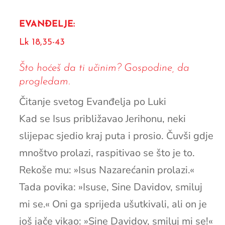
EVANĐELJE:
Lk 18,35-43
Što hoćeš da ti učinim? Gospodine, da
progledam.
Čitanje svetog Evanđelja po Luki
Kad se Isus približavao Jerihonu, neki
slijepac sjedio kraj puta i prosio. Čuvši gdje
mnoštvo prolazi, raspitivao se što je to.
Rekoše mu: »Isus Nazarećanin prolazi.«
Tada povika: »Isuse, Sine Davidov, smiluj
mi se.« Oni ga sprijeda ušutkivali, ali on je
još jače vikao: »Sine Davidov, smiluj mi se!«