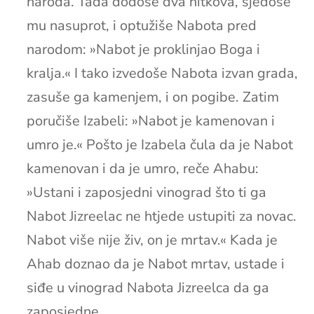
naroda. Tada dođoše dva nitkova, sjedoše
mu nasuprot, i optužiše Nabota pred
narodom: »Nabot je proklinjao Boga i
kralja.« I tako izvedoše Nabota izvan grada,
zasuše ga kamenjem, i on pogibe. Zatim
poručiše Izabeli: »Nabot je kamenovan i
umro je.« Pošto je Izabela čula da je Nabot
kamenovan i da je umro, reče Ahabu:
»Ustani i zaposjedni vinograd što ti ga
Nabot Jizreelac ne htjede ustupiti za novac.
Nabot više nije živ, on je mrtav.« Kada je
Ahab doznao da je Nabot mrtav, ustade i
siđe u vinograd Nabota Jizreelca da ga
zaposjedne.