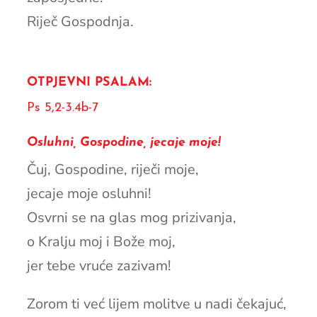
Riječ Gospodnja.
OTPJEVNI PSALAM:
Ps 5,2-3.4b-7
Osluhni, Gospodine, jecaje moje!
Čuj, Gospodine, riječi moje,
jecaje moje osluhni!
Osvrni se na glas mog prizivanja,
o Kralju moj i Bože moj,
jer tebe vruće zazivam!
Zorom ti već lijem molitve u nadi čekajuć,