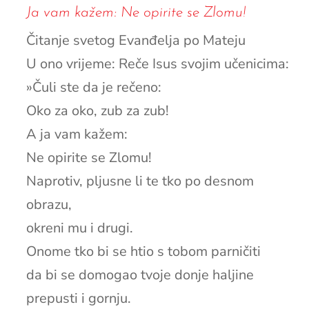
Ja vam kažem: Ne opirite se Zlomu!
Čitanje svetog Evanđelja po Mateju
U ono vrijeme: Reče Isus svojim učenicima:
»Čuli ste da je rečeno:
Oko za oko, zub za zub!
A ja vam kažem:
Ne opirite se Zlomu!
Naprotiv, pljusne li te tko po desnom
obrazu,
okreni mu i drugi.
Onome tko bi se htio s tobom parničiti
da bi se domogao tvoje donje haljine
prepusti i gornju.