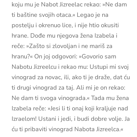
koju mu je Nabot Jizreelac rekao: »Ne dam
ti baštine svojih otaca.« Legao je na
postelju i okrenuo lice, i nije htio okusiti
hrane. Dođe mu njegova žena Izabela i
reče: »Zašto si zlovoljan i ne mariš za
hranu?« On joj odgovori: »Govorio sam
Nabotu Jizreelcu i rekao mu: Ustupi mi svoj
vinograd za novac, ili, ako ti je draže, dat ću
ti drugi vinograd za taj. Ali mi je on rekao:
Ne dam ti svoga vinograda.« Tada mu žena
Izabela reče: »Jesi li ti onaj koji kraljuje nad
Izraelom! Ustani i jedi, i budi dobre volje. Ja
ću ti pribaviti vinograd Nabota Jizreelca.«