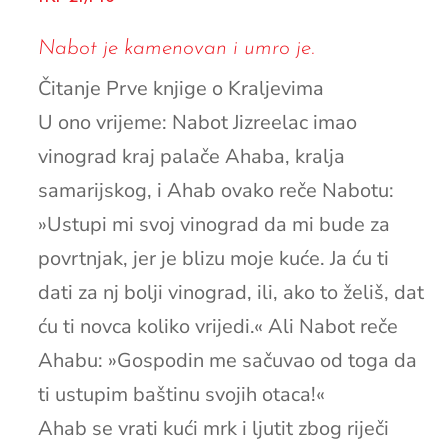
Nabot je kamenovan i umro je.
Čitanje Prve knjige o Kraljevima
U ono vrijeme: Nabot Jizreelac imao
vinograd kraj palače Ahaba, kralja
samarijskog, i Ahab ovako reče Nabotu:
»Ustupi mi svoj vinograd da mi bude za
povrtnjak, jer je blizu moje kuće. Ja ću ti
dati za nj bolji vinograd, ili, ako to želiš, dat
ću ti novca koliko vrijedi.« Ali Nabot reče
Ahabu: »Gospodin me sačuvao od toga da
ti ustupim baštinu svojih otaca!«
Ahab se vrati kući mrk i ljutit zbog riječi