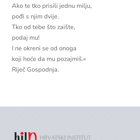
Ako te tko prisili jednu milju,
pođi s njim dvije.
Tko od tebe što zaište,
podaj mu!
I ne okreni se od onoga
koji hoće da mu pozajmiš.«
Riječ Gospodnja.