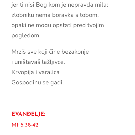
jer ti nisi Bog kom je nepravda mila:
zlobniku nema boravka s tobom,
opaki ne mogu opstati pred tvojim
pogledom.
Mrziš sve koji čine bezakonje
i uništavaš lažljivce.
Krvopija i varalica
Gospodinu se gadi.
EVANĐELJE:
Mt 5,38-42