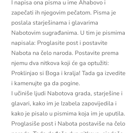
I napisa ona pisma u ime Ahabovo i
zapečati ih njegovim pečatom. Pisma je
poslala starješinama i glavarima
Nabotovim sugrađanima. U tim je pismima
napisala: Proglasite post i postavite
Nabota na čelo naroda. Postavite prema
njemu dva nitkova koji će ga optužiti:
Proklinjao si Boga i kralja! Tada ga izvedite
i kamenujte ga da pogine.
I učiniše ljudi Nabotova grada, starješine i
glavari, kako im je Izabela zapovijedila i
kako je pisalo u pismima koja im je uputila.
Proglasiše post i Nabota postaviše na čelo