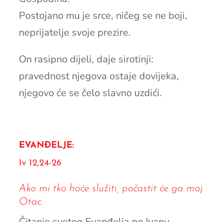
Postojano mu je srce, ničeg se ne boji,
neprijatelje svoje prezire.
On rasipno dijeli, daje sirotinji:
pravednost njegova ostaje dovijeka,
njegovo će se čelo slavno uzdići.
EVANĐELJE:
Iv 12,24-26
Ako mi tko hoće služiti, počastit će ga moj
Otac.
Čitanje svetog Evanđelja po Ivanu