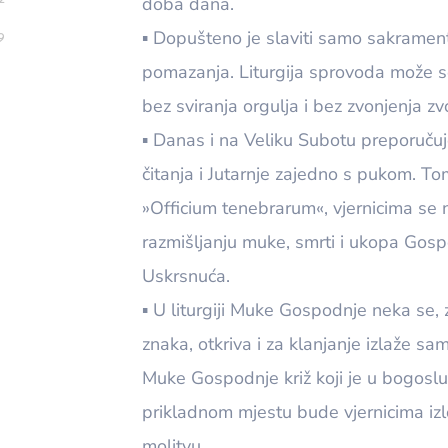
doba dana.
▪ Dopušteno je slaviti samo sakramen
9
pomazanja. Liturgija sprovoda može se 
bez sviranja orgulja i bez zvonjenja zv
▪ Danas i na Veliku Subotu preporučuj
čitanja i Jutarnje zajedno s pukom. 
»Officium tenebrarum«, vjernicima se
razmišljanju muke, smrti i ukopa Gosp
Uskrsnuća.
▪ U liturgiji Muke Gospodnje neka se, z
znaka, otkriva i za klanjanje izlaže s
Muke Gospodnje križ koji je u bogoslu
prikladnom mjestu bude vjernicima izl
molitvu.