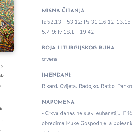
MISNA ČITANJA:
Iz 52,13 – 53,12; Ps 31,2.6.12-13.1
5,7-9; Iv 18,1 – 19,42
BOJA LITURGIJSKOG RUHA:
crvena
IMENDANI:
ub
Rikard, Cvijeta, Radojko, Ratko, Pankr
4
11
NAPOMENA:
18
▪ Crkva danas ne slavi euharistiju. Pri
25
obredima Muke Gospodnje, a bolesnic
2