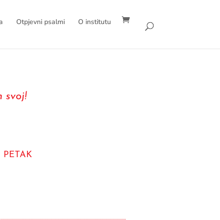
a
Otpjevni psalmi
O institutu
 svoj!
 PETAK