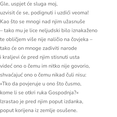
Gle, uspjet će sluga moj,
uzvisit će se, podignuti i uzdići veoma!
Kao što se mnogi nad njim užasnuše
– tako mu je lice neljudski bilo iznakaženo
te obličjem više nije naličio na čovjeka –
tako će on mnoge zadiviti narode
i kraljevi će pred njim stisnuti usta
videć ono o čemu im nitko nije govorio,
shvaćajuć ono o čemu nikad čuli nisu:
»Tko da povjeruje u ono što čusmo,
kome li se otkri ruka Gospodnja?«
Izrastao je pred njim poput izdanka,
poput korijena iz zemlje osušene.