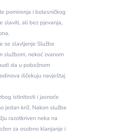
te pomirenja i bolesničkog
slaviti, ali bez pjevanja,
ona.
e se slavljenje Službe
Tom službom, nekoć zvanom
 nudi da u pobožnom
odinova iščekuju navještaj
bog istinitosti i jasnoće
amo jedan križ. Nakon službe
žju razotkriven neka na
ožen za osobno klanjanje i