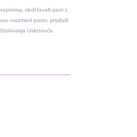
propisima, obdržavati post s
kao »vazmeni post«, produži
ščekivanja Uskrsnuća.