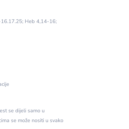
5-16.17.25; Heb 4,14-16;
acije
čest se dijeli samo u
ima se može nositi u svako