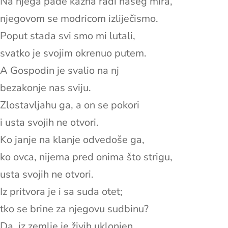
Na njega pade kazna radi našeg mira,
njegovom se modricom izliječismo.
Poput stada svi smo mi lutali,
svatko je svojim okrenuo putem.
A Gospodin je svalio na nj
bezakonje nas sviju.
Zlostavljahu ga, a on se pokori
i usta svojih ne otvori.
Ko janje na klanje odvedoše ga,
ko ovca, nijema pred onima što strigu,
usta svojih ne otvori.
Iz pritvora je i sa suda otet;
tko se brine za njegovu sudbinu?
Da, iz zemlje je živih uklonjen,