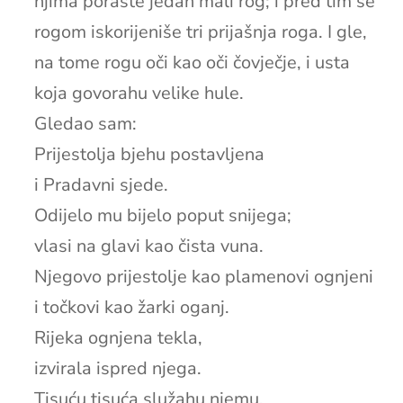
njima poraste jedan mali rog; i pred tim se
rogom iskorijeniše tri prijašnja roga. I gle,
na tome rogu oči kao oči čovječje, i usta
koja govorahu velike hule.
Gledao sam:
Prijestolja bjehu postavljena
i Pradavni sjede.
Odijelo mu bijelo poput snijega;
vlasi na glavi kao čista vuna.
Njegovo prijestolje kao plamenovi ognjeni
i točkovi kao žarki oganj.
Rijeka ognjena tekla,
izvirala ispred njega.
Tisuću tisuća služahu njemu,