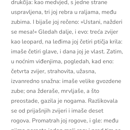
drukčija: kao medvjed, s jedne strane
uspravljena, tri joj rebra u raljama, među
zubima. I bijaše joj rečeno: »Ustani, nažderi
se mesa!« Gledah dalje, i evo: treća zvijer
kao leopard, na leđima joj četiri ptičja krila:
imaše četiri glave, i dana joj je vlast. Zatim,
u noćnim viđenjima, pogledah, kad eno:
četvrta zvijer, strahovita, užasna,
izvanredno snažna: imaše velike gvozdene
zube; ona žderaše, mrvljaše, a što
preostade, gazila je nogama. Razlikovala
se od prijašnjih zvijeri i imaše deset
rogova. Promatrah joj rogove, i gle: među