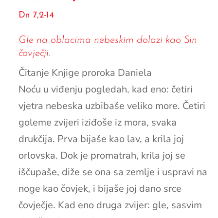
Dn 7,2-14
Gle na oblacima nebeskim dolazi kao Sin
čovječji.
Čitanje Knjige proroka Daniela
Noću u viđenju pogledah, kad eno: četiri
vjetra nebeska uzbibaše veliko more. Četiri
goleme zvijeri iziđoše iz mora, svaka
drukčija. Prva bijaše kao lav, a krila joj
orlovska. Dok je promatrah, krila joj se
iščupaše, diže se ona sa zemlje i uspravi na
noge kao čovjek, i bijaše joj dano srce
čovječje. Kad eno druga zvijer: gle, sasvim