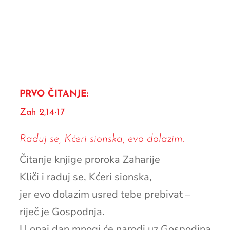
PRVO ČITANJE:
Zah 2,14-17
Raduj se, Kćeri sionska, evo dolazim.
Čitanje knjige proroka Zaharije
Kliči i raduj se, Kćeri sionska,
jer evo dolazim usred tebe prebivat –
riječ je Gospodnja.
U onaj dan mnogi će narodi uz Gospodina