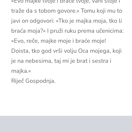
»Evo majke tvoje i braće tvoje, vani stoje i
traže da s tobom govore.« Tomu koji mu to
javi on odgovori: »Tko je majka moja, tko li
braća moja?« I pruži ruku prema učenicima:
»Evo, reče, majke moje i braće moje!
Doista, tko god vrši volju Oca mojega, koji
je na nebesima, taj mi je brat i sestra i
majka.«
Riječ Gospodnja.