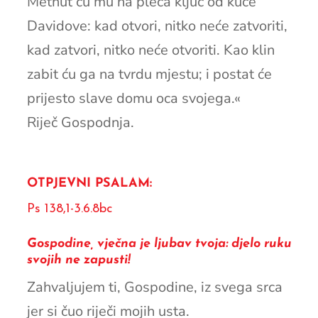
Metnut ću mu na pleća ključ od kuće
Davidove: kad otvori, nitko neće zatvoriti,
kad zatvori, nitko neće otvoriti. Kao klin
zabit ću ga na tvrdu mjestu; i postat će
prijesto slave domu oca svojega.«
Riječ Gospodnja.
OTPJEVNI PSALAM:
Ps 138,1-3.6.8bc
Gospodine, vječna je ljubav tvoja: djelo ruku
svojih ne zapusti!
Zahvaljujem ti, Gospodine, iz svega srca
jer si čuo riječi mojih usta.