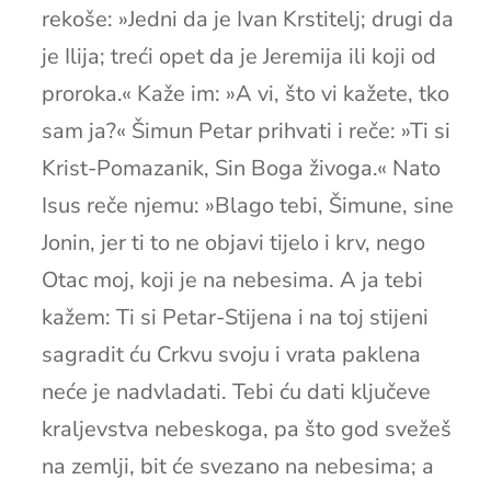
rekoše: »Jedni da je Ivan Krstitelj; drugi da
je Ilija; treći opet da je Jeremija ili koji od
proroka.« Kaže im: »A vi, što vi kažete, tko
sam ja?« Šimun Petar prihvati i reče: »Ti si
Krist-Pomazanik, Sin Boga živoga.« Nato
Isus reče njemu: »Blago tebi, Šimune, sine
Jonin, jer ti to ne objavi tijelo i krv, nego
Otac moj, koji je na nebesima. A ja tebi
kažem: Ti si Petar-Stijena i na toj stijeni
sagradit ću Crkvu svoju i vrata paklena
neće je nadvladati. Tebi ću dati ključeve
kraljevstva nebeskoga, pa što god svežeš
na zemlji, bit će svezano na nebesima; a