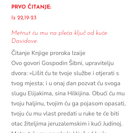
PRVO ČITANJE:
Iz 22,19-23
Metnut ću mu na pleća ključ od kuće
Davidove.
Čitanje Knjige proroka Izaije
Ovo govori Gospodin Šibni, upravitelju
dvora: »Lišit ću te tvoje službe i otjerati s
tvog mjesta; i u onaj dan pozvat ću svoga
slugu Elijakima, sina Hilkijina. Obući ću mu
tvoju haljinu, tvojim ću ga pojasom opasati,
tvoju ću mu vlast predati u ruke te će biti
otac žiteljima jeruzalemskim i kući Judinoj.