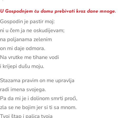
U Gospodnjem ću domu prebivati kroz dane mnoge.
Gospodin je pastir moj:
ni u čem ja ne oskudijevam;
na poljanama zelenim
on mi daje odmora.
Na vrutke me tihane vodi
i krijepi dušu moju.
Stazama pravim on me upravlja
radi imena svojega.
Pa da mi je i dolinom smrti proći,
zla se ne bojim jer si ti sa mnom.
Tvoj štap i palica tvoja