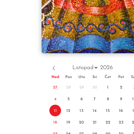
Ned
Pon
Uto
Sri
Čet
Pet
S
27
28
29
30
1
2
4
5
6
7
8
9
11
12
13
14
15
16
18
19
20
21
22
23