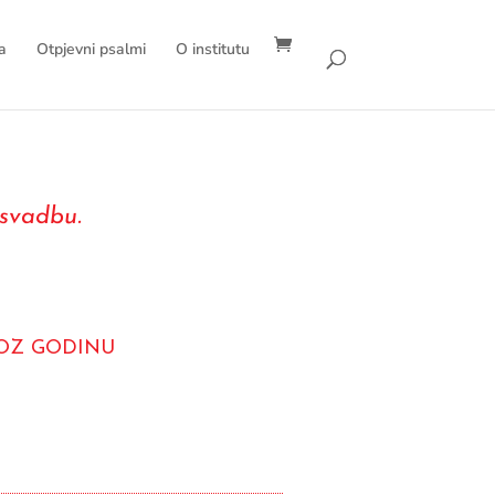
a
Otpjevni psalmi
O institutu
svadbu.
ROZ GODINU