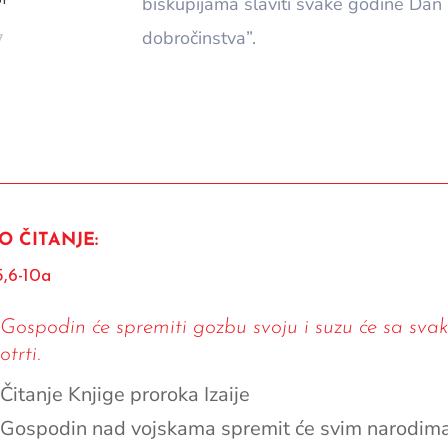
biskupijama slaviti svake godine Dan 
31
dobročinstva”.
7
O ČITANJE:
5,6-10a
Gospodin će spremiti gozbu svoju i suzu će sa svak
otrti.
Čitanje Knjige proroka Izaije
Gospodin nad vojskama spremit će svim narodima