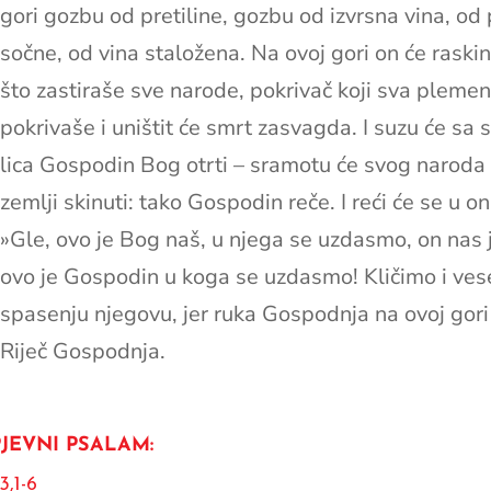
gori gozbu od pretiline, gozbu od izvrsna vina, od 
sočne, od vina staložena. Na ovoj gori on će raskin
što zastiraše sve narode, pokrivač koji sva pleme
pokrivaše i uništit će smrt zasvagda. I suzu će sa
lica Gospodin Bog otrti – sramotu će svog naroda 
zemlji skinuti: tako Gospodin reče. I reći će se u on
»Gle, ovo je Bog naš, u njega se uzdasmo, on nas 
ovo je Gospodin u koga se uzdasmo! Kličimo i ves
spasenju njegovu, jer ruka Gospodnja na ovoj gori
Riječ Gospodnja.
JEVNI PSALAM:
3,1-6