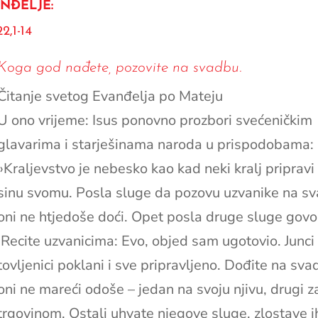
NĐELJE:
2,1-14
Koga god nađete, pozovite na svadbu.
Čitanje svetog Evanđelja po Mateju
U ono vrijeme: Isus ponovno prozbori svećeničkim
glavarima i starješinama naroda u prispodobama:
»Kraljevstvo je nebesko kao kad neki kralj priprav
sinu svomu. Posla sluge da pozovu uzvanike na s
oni ne htjedoše doći. Opet posla druge sluge govor
‘Recite uzvanicima: Evo, objed sam ugotovio. Junci 
tovljenici poklani i sve pripravljeno. Dođite na svad
oni ne mareći odoše – jedan na svoju njivu, drugi 
trgovinom. Ostali uhvate njegove sluge, zlostave ih