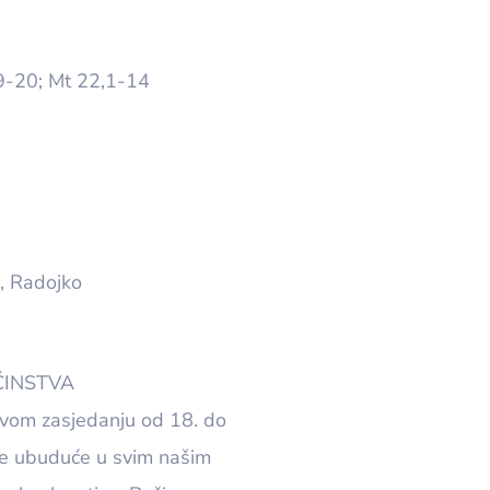
19-20; Mt 22,1-14
e, Radojko
ČINSTVA
svom zasjedanju od 18. do
 se ubuduće u svim našim