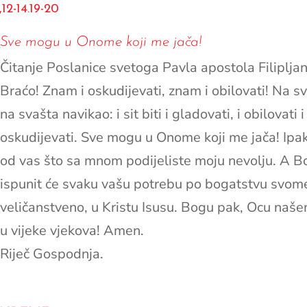
,12-14.19-20
Sve mogu u Onome koji me jača!
Čitanje Poslanice svetoga Pavla apostola Filiplja
Braćo! Znam i oskudijevati, znam i obilovati! Na s
na svašta navikao: i sit biti i gladovati, i obilovati i
oskudijevati. Sve mogu u Onome koji me jača! Ipak,
od vas što sa mnom podijeliste moju nevolju. A B
ispunit će svaku vašu potrebu po bogatstvu svom
veličanstveno, u Kristu Isusu. Bogu pak, Ocu naše
u vijeke vjekova! Amen.
Riječ Gospodnja.