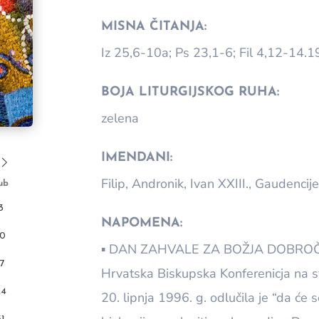
MISNA ČITANJA:
Iz 25,6-10a; Ps 23,1-6; Fil 4,12-14.
BOJA LITURGIJSKOG RUHA:
zelena
IMENDANI:
Filip, Andronik, Ivan XXIII., Gaudencij
ub
3
NAPOMENA:
10
▪ DAN ZAHVALE ZA BOŽJA DOBRO
17
Hrvatska Biskupska Konferenicja na 
24
20. lipnja 1996. g. odlučila je “da će