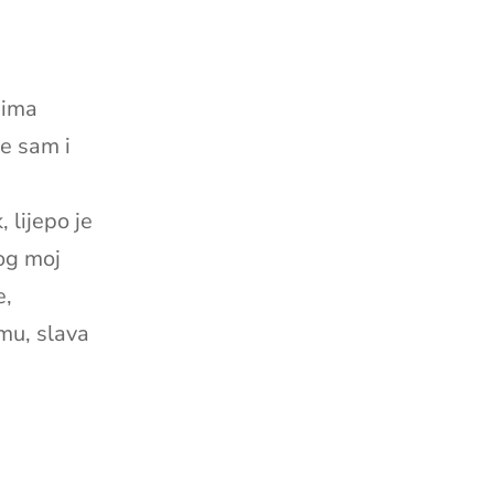
nima
ve sam i
 lijepo je
og moj
e,
mu, slava