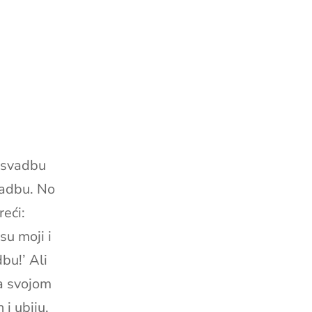
i svadbu
vadbu. No
eći:
su moji i
bu!’ Ali
za svojom
 i ubiju.