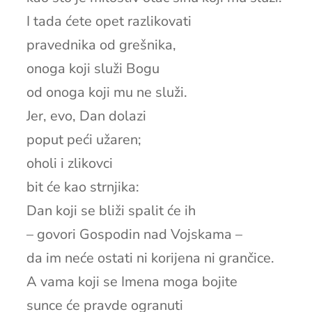
I tada ćete opet razlikovati
pravednika od grešnika,
onoga koji služi Bogu
od onoga koji mu ne služi.
Jer, evo, Dan dolazi
poput peći užaren;
oholi i zlikovci
bit će kao strnjika:
Dan koji se bliži spalit će ih
– govori Gospodin nad Vojskama –
da im neće ostati ni korijena ni grančice.
A vama koji se Imena moga bojite
sunce će pravde ogranuti