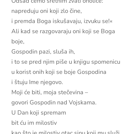
Odsad ćemo sretnim zvati oholice:
napreduju oni koji zlo čine,
i premda Boga iskušavaju, izvuku se!«
Ali kad se razgovaraju oni koji se Boga
boje,
Gospodin pazi, sluša ih,
i to se pred njim piše u knjigu spomenicu
u korist onih koji se boje Gospodina
i štuju Ime njegovo.
Moji će biti, moja stečevina –
govori Gospodin nad Vojskama.
U Dan koji spremam
bit ću im milostiv
kao što je milostiv otac sinu koji mu služi.