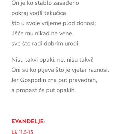
On je ko stablo zasađeno
pokraj vodâ tekućica
što u svoje vrijeme plod donosi;
lišće mu nikad ne vene,
sve što radi dobrim urodi.
Nisu takvi opaki, ne, nisu takvi!
Oni su ko pljeva što je vjetar raznosi.
Jer Gospodin zna put pravednih,
a propast će put opakih.
EVANĐELJE:
Lk 11,5-13