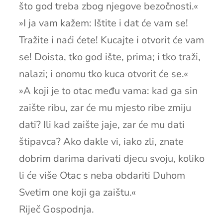
što god treba zbog njegove bezočnosti.«
»I ja vam kažem: Ištite i dat će vam se!
Tražite i naći ćete! Kucajte i otvorit će vam
se! Doista, tko god ište, prima; i tko traži,
nalazi; i onomu tko kuca otvorit će se.«
»A koji je to otac među vama: kad ga sin
zaište ribu, zar će mu mjesto ribe zmiju
dati? Ili kad zaište jaje, zar će mu dati
štipavca? Ako dakle vi, iako zli, znate
dobrim darima darivati djecu svoju, koliko
li će više Otac s neba obdariti Duhom
Svetim one koji ga zaištu.«
Riječ Gospodnja.