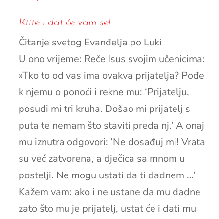
Ištite i dat će vam se!
Čitanje svetog Evanđelja po Luki
U ono vrijeme: Reče Isus svojim učenicima:
»Tko to od vas ima ovakva prijatelja? Pođe
k njemu o ponoći i rekne mu: ‘Prijatelju,
posudi mi tri kruha. Došao mi prijatelj s
puta te nemam što staviti preda nj.’ A onaj
mu iznutra odgovori: ‘Ne dosađuj mi! Vrata
su već zatvorena, a dječica sa mnom u
postelji. Ne mogu ustati da ti dadnem …’
Kažem vam: ako i ne ustane da mu dadne
zato što mu je prijatelj, ustat će i dati mu