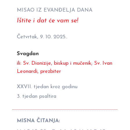
MISAO IZ EVANĐELJA DANA
Ištite i dat će vam se!
Četvrtak, 9. 10. 2025..
Svagdan
ili: Sv. Dionizije, biskup i mučenik; Sv. Ivan
Leonardi, prezbiter
XXVII. tjedan kroz godinu
3. tjedan psaltira
MISNA ČITANJA: