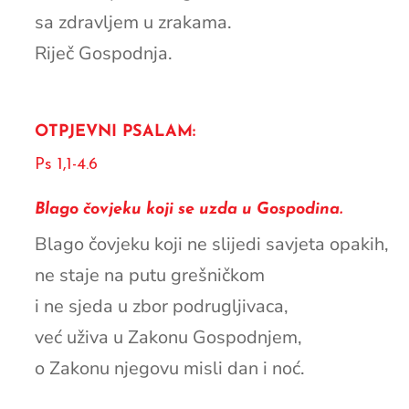
sa zdravljem u zrakama.
Riječ Gospodnja.
OTPJEVNI PSALAM:
Ps 1,1-4.6
Blago čovjeku koji se uzda u Gospodina.
Blago čovjeku koji ne slijedi savjeta opakih,
ne staje na putu grešničkom
i ne sjeda u zbor podrugljivaca,
već uživa u Zakonu Gospodnjem,
o Zakonu njegovu misli dan i noć.