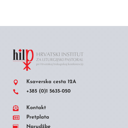
Ksaverska cesta 12A

+385 (0)1 5635-050


Kontakt

Pretplata
Narudžbe
