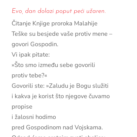
Evo, dan dolazi poput peći užaren.
Čitanje Knjige proroka Malahije
Teške su besjede vaše protiv mene –
govori Gospodin.
Vi ipak pitate:
»Što smo između sebe govorili
protiv tebe?«
Govorili ste: »Zaludu je Bogu služiti
i kakva je korist što njegove čuvamo
propise
i žalosni hodimo
pred Gospodinom nad Vojskama.