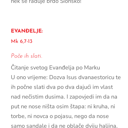
nek se raduje brdo Sionsko!
EVANĐELJE:
Mk 6,7-13
Poče ih slati.
Čitanje svetog Evanđelja po Marku
U ono vrijeme: Dozva Isus dvanaestoricu te
ih počne slati dva po dva dajući im vlast
nad nečistim dusima. I zapovjedi im da na
put ne nose ništa osim štapa: ni kruha, ni
torbe, ni novca o pojasu, nego da nose
samo sandale i da ne oblače dviju haljina.