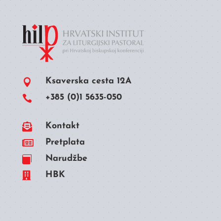
Ksaverska cesta 12A

+385 (0)1 5635-050


Kontakt

Pretplata
Narudžbe


HBK