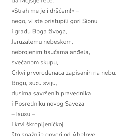
da Mojsije reče:
»Strah me je i dršćem!« –
nego, vi ste pristupili gori Sionu
i gradu Boga živoga,
Jeruzalemu nebeskom,
nebrojenim tisućama anđela,
svečanom skupu,
Crkvi prvorođenaca zapisanih na nebu,
Bogu, sucu sviju,
dusima savršenih pravednika
i Posredniku novog Saveza
– Isusu –
i krvi škropljeničkoj
što snažnije govori od Abelove.